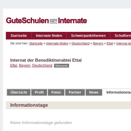
Startseite
Internate finden
Schwerpunktthemen
Schulfor
Sie sind hier:
Startseite
»
Internate finden
»
Deutschland
»
Bayern
»
Ettal
»
Internat d
Internat der Benediktinerabtei Ettal
Ettal
,
Bayern
,
Deutschland
Webseite
Übersicht
Profil
Fotos
Partner
News
Informationst
Informationstage
Keine Informationstage gefunden.