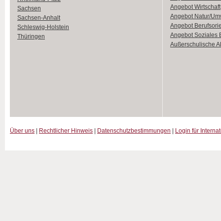
Angebot Wirtschaft
Sachsen
Angebot Natur/Um
Sachsen-Anhalt
Angebot Berufsori
Schleswig-Holstein
Angebot Soziales
Thüringen
Außerschulische Ak
Über uns
|
Rechtlicher Hinweis
|
Datenschutzbestimmungen
|
Login für Interna