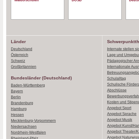
Waldorschulen
DOSB
Deuts
Länder
Schwerpunktt
Deutschland
Internate stellen si
Österreich
Lage und Umgebu
Schweiz
Pädagogischer An
Großbritannien
Internationale Aus
Betreuungsangebo
Bundesländer (Deutschland)
Schulalltag
Schulische Förder
Baden-Württemberg
Abschlüsse
Bayern
Bewerbungsverfah
Berlin
Kosten und Stipen
Brandenburg
Angebot Sport
Hamburg
Angebot Sprache
Hessen
Angebot Musik
Mecklenburg-Vorpommern
Angebot Kunst/Ha
Niedersachsen
Angebot Theater/K
Nordrhein-Westfalen
Angebot Naturwiss
Rheinland-Pfalz