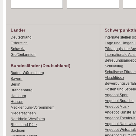
Länder
Schwerpunktt
Deutschland
Internate stellen si
Österreich
Lage und Umgebu
Schweiz
Pädagogischer An
Großbritannien
Internationale Aus
Betreuungsangebo
Bundesländer (Deutschland)
Schulalltag
Schulische Förder
Baden-Württemberg
Abschlüsse
Bayern
Bewerbungsverfah
Berlin
Kosten und Stipen
Brandenburg
Angebot Sport
Hamburg
Angebot Sprache
Hessen
Angebot Musik
Mecklenburg-Vorpommern
Angebot Kunst/Ha
Niedersachsen
Angebot Theater/K
Nordrhein-Westfalen
Angebot Naturwiss
Rheinland-Pfalz
Angebot Wirtschaft
Sachsen
Angebot Natur/Um