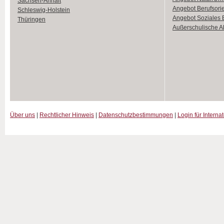
Sachsen-Anhalt
Angebot Berufsori
Schleswig-Holstein
Angebot Soziales
Thüringen
Außerschulische Ak
Über uns
|
Rechtlicher Hinweis
|
Datenschutzbestimmungen
|
Login für Interna