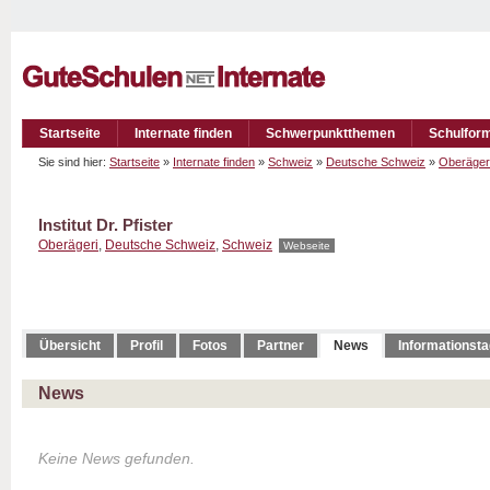
Startseite
Internate finden
Schwerpunktthemen
Schulfor
Sie sind hier:
Startseite
»
Internate finden
»
Schweiz
»
Deutsche Schweiz
»
Oberäger
Institut Dr. Pfister
Oberägeri
,
Deutsche Schweiz
,
Schweiz
Webseite
Übersicht
Profil
Fotos
Partner
News
Informationst
News
Keine News gefunden.