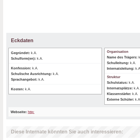
Eckdaten
Organisation
Gegründet:
k.A.
Name des Trägers:
k
Schulform(en):
k.A.
Schulleitung:
k.A.
Konfession:
k.A.
Internatsleitung:
k.A
Schulische Ausrichtung:
k.A.
Struktur
Sprachangebot:
k.A.
Schulstatus:
k.A.
Internatsplätze:
k.A.
Kosten:
k.A.
Klassenstärke:
k.A.
Externe Schüler:
k.A
Webseite:
http:
Diese Internate könnten Sie auch interessieren: