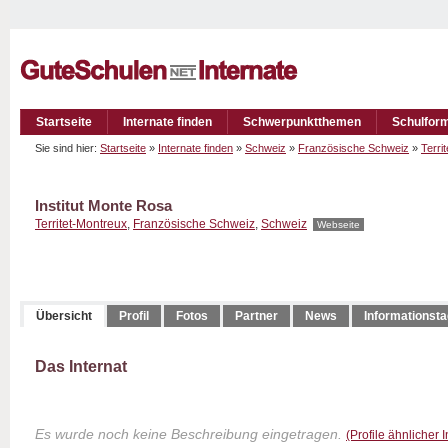
Startseite
Internate finden
Schwerpunktthemen
Schulfor
Sie sind hier:
Startseite
»
Internate finden
»
Schweiz
»
Französische Schweiz
»
Terri
Institut Monte Rosa
Territet-Montreux
,
Französische Schweiz
,
Schweiz
Webseite
Übersicht
Profil
Fotos
Partner
News
Informationst
Das Internat
Es wurde noch keine Beschreibung eingetragen.
(Profile ähnlicher 