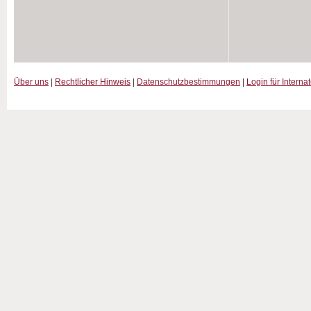
Über uns
|
Rechtlicher Hinweis
|
Datenschutzbestimmungen
|
Login für Interna