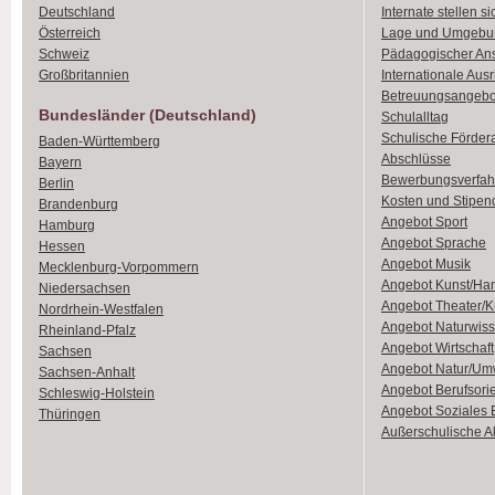
Deutschland
Internate stellen si
Österreich
Lage und Umgebu
Schweiz
Pädagogischer An
Großbritannien
Internationale Aus
Betreuungsangebo
Bundesländer (Deutschland)
Schulalltag
Schulische Förder
Baden-Württemberg
Abschlüsse
Bayern
Bewerbungsverfah
Berlin
Kosten und Stipen
Brandenburg
Angebot Sport
Hamburg
Angebot Sprache
Hessen
Angebot Musik
Mecklenburg-Vorpommern
Angebot Kunst/Ha
Niedersachsen
Angebot Theater/K
Nordrhein-Westfalen
Angebot Naturwiss
Rheinland-Pfalz
Angebot Wirtschaft
Sachsen
Angebot Natur/Um
Sachsen-Anhalt
Angebot Berufsori
Schleswig-Holstein
Angebot Soziales
Thüringen
Außerschulische Ak