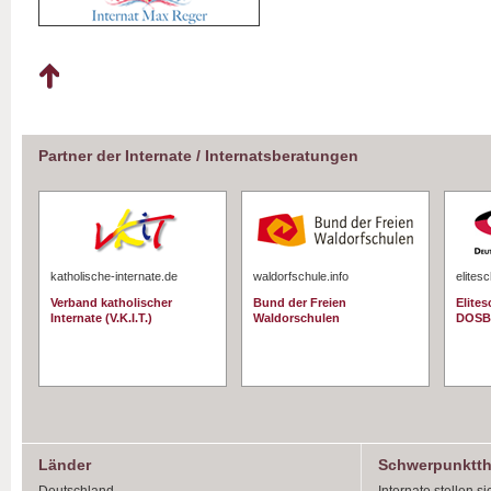
Partner der Internate / Internatsberatungen
katholische-internate.de
waldorfschule.info
elites
Verband katholischer
Bund der Freien
Elite
Internate (V.K.I.T.)
Waldorschulen
DOSB
Länder
Schwerpunktt