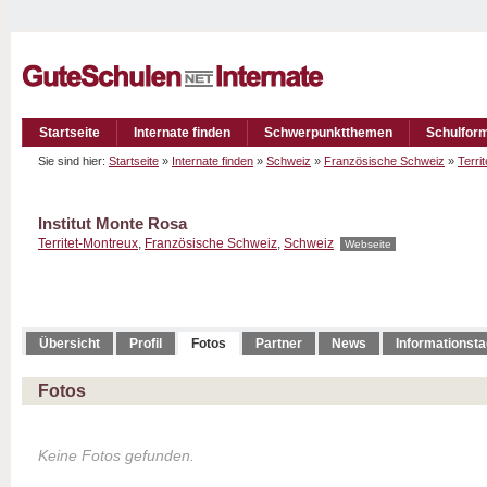
Startseite
Internate finden
Schwerpunktthemen
Schulfor
Sie sind hier:
Startseite
»
Internate finden
»
Schweiz
»
Französische Schweiz
»
Terri
Institut Monte Rosa
Territet-Montreux
,
Französische Schweiz
,
Schweiz
Webseite
Übersicht
Profil
Fotos
Partner
News
Informationst
Fotos
Keine Fotos gefunden.