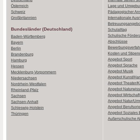
Deutschland
Internate stellen si
Österreich
Lage und Umgebu
Schweiz
Pädagogischer An
Großbritannien
Internationale Aus
Betreuungsangebo
Bundesländer (Deutschland)
Schulalltag
Schulische Förder
Baden-Württemberg
Abschlüsse
Bayern
Bewerbungsverfah
Berlin
Kosten und Stipen
Brandenburg
Angebot Sport
Hamburg
Angebot Sprache
Hessen
Angebot Musik
Mecklenburg-Vorpommern
Angebot Kunst/Ha
Niedersachsen
Angebot Theater/K
Nordrhein-Westfalen
Angebot Naturwiss
Rheinland-Pfalz
Angebot Wirtschaft
Sachsen
Angebot Natur/Um
Sachsen-Anhalt
Angebot Berufsori
Schleswig-Holstein
Angebot Soziales
Thüringen
Außerschulische Ak