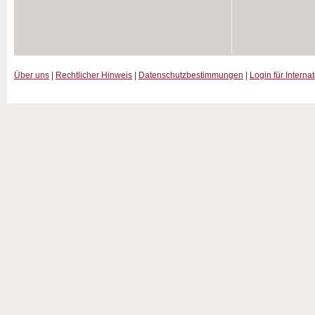
Über uns
|
Rechtlicher Hinweis
|
Datenschutzbestimmungen
|
Login für Interna