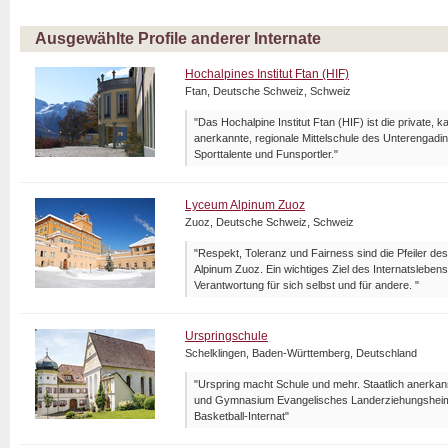
Ausgewählte Profile anderer Internate
Hochalpines Institut Ftan (HIF)
Ftan, Deutsche Schweiz, Schweiz
"Das Hochalpine Institut Ftan (HIF) ist die private, 
anerkannte, regionale Mittelschule des Unterengadins
Sporttalente und Funsportler."
Lyceum Alpinum Zuoz
Zuoz, Deutsche Schweiz, Schweiz
"Respekt, Toleranz und Fairness sind die Pfeiler d
Alpinum Zuoz. Ein wichtiges Ziel des Internatsleben
Verantwortung für sich selbst und für andere. "
Urspringschule
Schelklingen, Baden-Württemberg, Deutschland
"Urspring macht Schule und mehr. Staatlich anerka
und Gymnasium Evangelisches Landerziehungsheim 
Basketball-Internat"