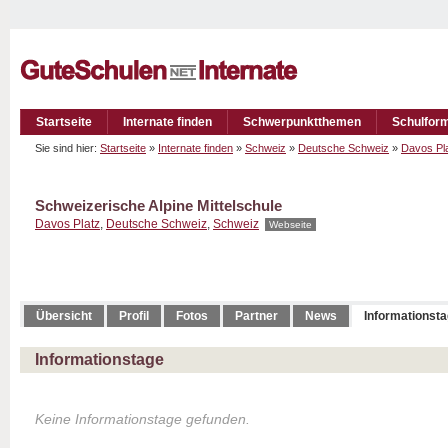
Startseite
Internate finden
Schwerpunktthemen
Schulfor
Sie sind hier:
Startseite
»
Internate finden
»
Schweiz
»
Deutsche Schweiz
»
Davos Pl
Schweizerische Alpine Mittelschule
Davos Platz
,
Deutsche Schweiz
,
Schweiz
Webseite
Übersicht
Profil
Fotos
Partner
News
Informationst
Informationstage
Keine Informationstage gefunden.