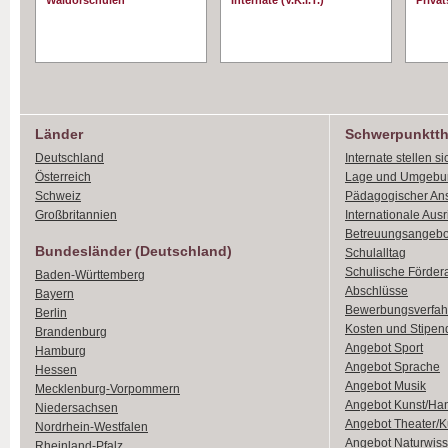
Waldorschulen
Internate (V.K.I.T.)
Priva
Länder
Schwerpunktt
Deutschland
Internate stellen si
Österreich
Lage und Umgebu
Schweiz
Pädagogischer An
Großbritannien
Internationale Aus
Betreuungsangebo
Bundesländer (Deutschland)
Schulalltag
Schulische Förder
Baden-Württemberg
Abschlüsse
Bayern
Bewerbungsverfah
Berlin
Kosten und Stipen
Brandenburg
Angebot Sport
Hamburg
Angebot Sprache
Hessen
Angebot Musik
Mecklenburg-Vorpommern
Angebot Kunst/Ha
Niedersachsen
Angebot Theater/K
Nordrhein-Westfalen
Angebot Naturwiss
Rheinland-Pfalz