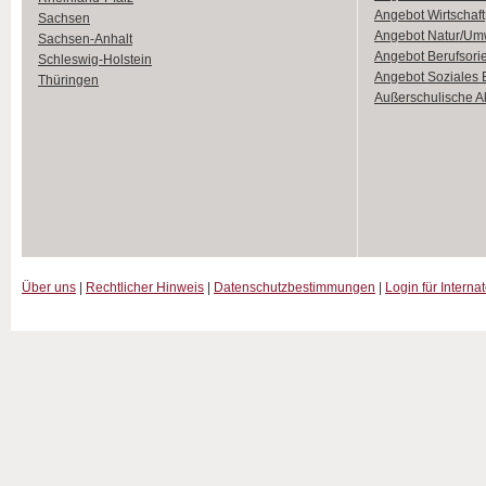
Angebot Wirtschaft
Sachsen
Angebot Natur/Um
Sachsen-Anhalt
Angebot Berufsori
Schleswig-Holstein
Angebot Soziales
Thüringen
Außerschulische Ak
Über uns
|
Rechtlicher Hinweis
|
Datenschutzbestimmungen
|
Login für Interna