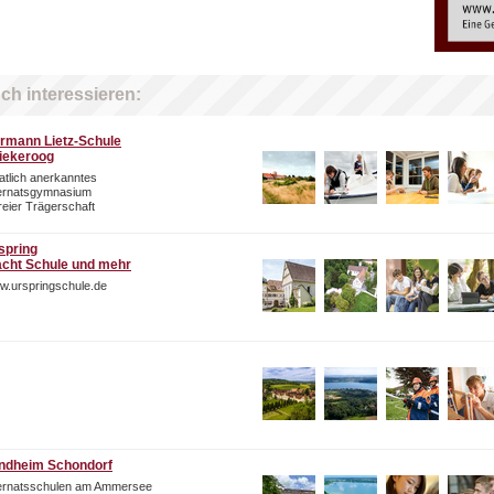
ch interessieren:
rmann Lietz-Schule
iekeroog
atlich anerkanntes
ternatsgymnasium
freier Trägerschaft
spring
cht Schule und mehr
w.urspringschule.de
ndheim Schondorf
ternatsschulen am Ammersee