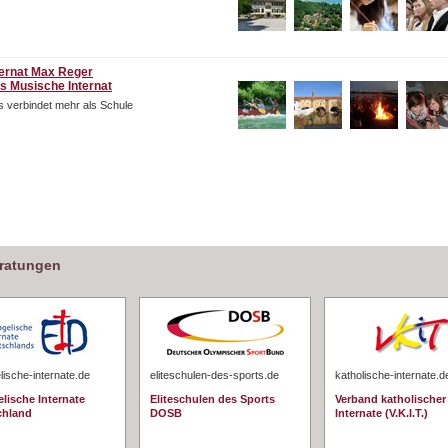
ternat Max Reger
s Musische Internat
 verbindet mehr als Schule
eratungen
ische-internate.de
eliteschulen-des-sports.de
katholische-internate.d
lische Internate
Eliteschulen des Sports
Verband katholischer
chland
DOSB
Internate (V.K.I.T.)