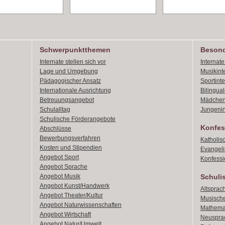
Schwerpunktthemen
Besond
Internate stellen sich vor
Internat
Lage und Umgebung
Musikint
Pädagogischer Ansatz
Sportint
Internationale Ausrichtung
Bilingual
Betreuungsangebot
Mädchen
Schulalltag
Jungenin
Schulische Förderangebote
Konfes
Abschlüsse
Bewerbungsverfahren
Katholis
Kosten und Stipendien
Evangeli
Angebot Sport
Konfessi
Angebot Sprache
Angebot Musik
Schuli
Angebot Kunst/Handwerk
Altsprach
Angebot Theater/Kultur
Musische
Angebot Naturwissenschaften
Mathemat
Angebot Wirtschaft
Neusprac
Angebot Natur/Umwelt