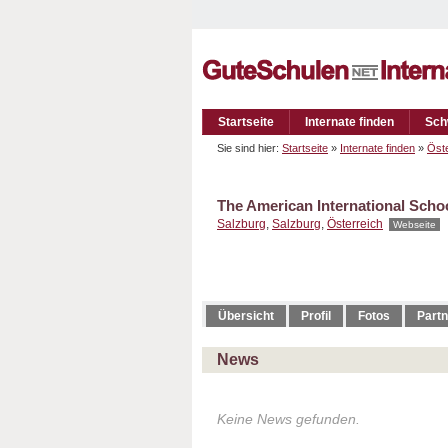
Startseite
Internate finden
Sch
Sie sind hier:
Startseite
»
Internate finden
»
Öste
The American International Scho
Salzburg
,
Salzburg
,
Österreich
Webseite
Übersicht
Profil
Fotos
Partn
News
Keine News gefunden.