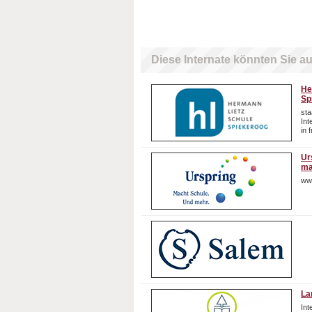
Diese Internate könnten Sie au
He
Sp
sta
In
in 
Ur
ma
ww
La
In