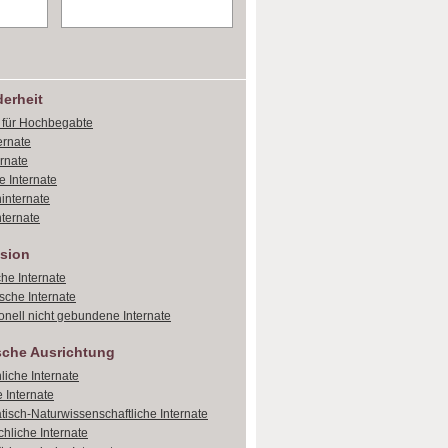
erheit
e für Hochbegabte
ernate
ernate
e Internate
internate
ternate
sion
che Internate
sche Internate
onell nicht gebundene Internate
sche Ausrichtung
liche Internate
 Internate
isch-Naturwissenschaftliche Internate
hliche Internate