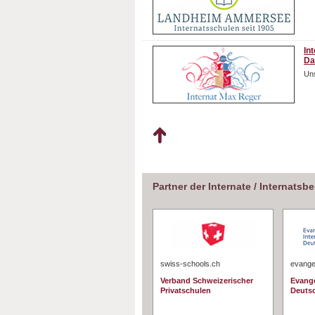
In
Da
Uns
Partner der Internate / Internatsb
swiss-schools.ch
evangel
Verband Schweizerischer
Evange
Privatschulen
Deuts