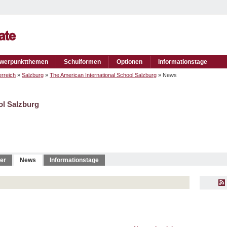
werpunktthemen
Schulformen
Optionen
Informationstage
rreich
»
Salzburg
»
The American International School Salzburg
» News
ol Salzburg
er
News
Informationstage