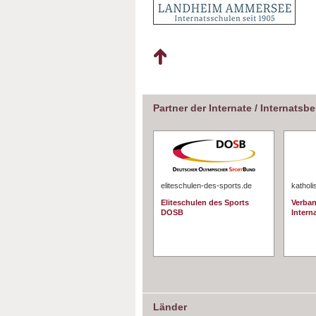
Partner der Internate / Internatsb
eliteschulen-des-sports.de
katholi
Eliteschulen des Sports
Verban
DOSB
Interna
Länder