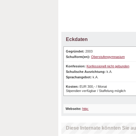
Eckdaten
Gegründet:
2003
Schulform(en):
Oberstufengymnasium
Konfession:
Konfessionell nicht gebunden
Schulische Ausrichtung:
k.A.
Sprachangebot:
k.A.
Kosten:
EUR 300,- / Monat
Stipendien verfügbar / Staffelung möglich
Webseite:
http:
Diese Internate könnten Sie au