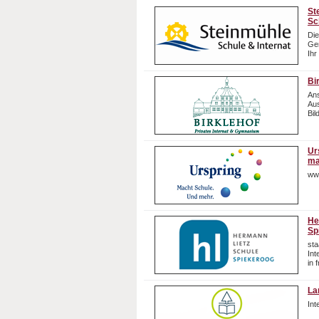
St
Sc
Die
Gem
Ihr
Bi
Ans
Aus
Bil
Ur
ma
ww
He
Sp
sta
In
in 
La
In