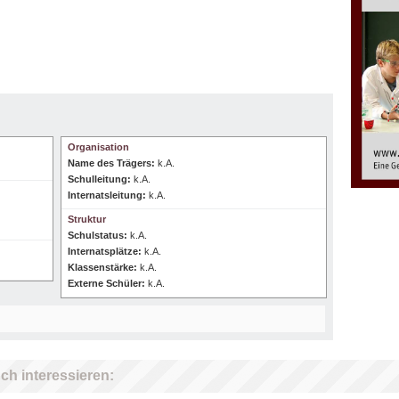
Organisation
Name des Trägers:
k.A.
Schulleitung:
k.A.
Internatsleitung:
k.A.
Struktur
Schulstatus:
k.A.
Internatsplätze:
k.A.
Klassenstärke:
k.A.
Externe Schüler:
k.A.
ch interessieren: