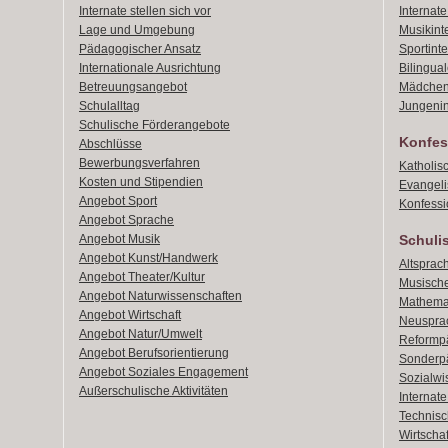
Internate stellen sich vor
Internat
Lage und Umgebung
Musikint
Pädagogischer Ansatz
Sportint
Internationale Ausrichtung
Bilingual
Betreuungsangebot
Mädchen
Schulalltag
Jungenin
Schulische Förderangebote
Konfes
Abschlüsse
Bewerbungsverfahren
Katholis
Kosten und Stipendien
Evangeli
Angebot Sport
Konfessi
Angebot Sprache
Angebot Musik
Schuli
Angebot Kunst/Handwerk
Altsprach
Angebot Theater/Kultur
Musische
Angebot Naturwissenschaften
Mathemat
Angebot Wirtschaft
Neusprac
Angebot Natur/Umwelt
Reformpä
Angebot Berufsorientierung
Sonderpä
Angebot Soziales Engagement
Sozialwi
Außerschulische Aktivitäten
Internat
Technisch
Wirtschaf