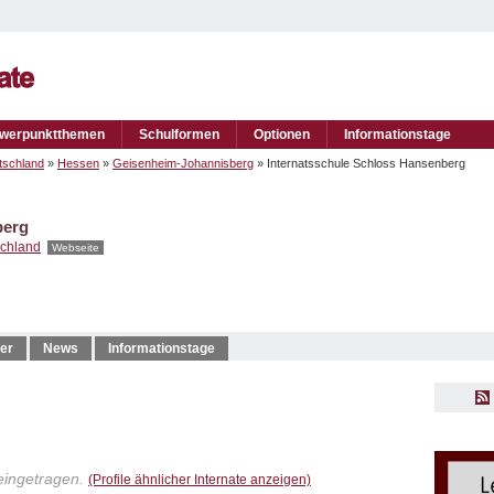
werpunktthemen
Schulformen
Optionen
Informationstage
tschland
»
Hessen
»
Geisenheim-Johannisberg
» Internatsschule Schloss Hansenberg
berg
chland
Webseite
er
News
Informationstage
eingetragen.
(Profile ähnlicher Internate anzeigen)