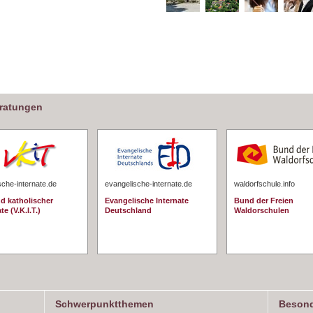
eratungen
sche-internate.de
evangelische-internate.de
waldorfschule.info
d katholischer
Evangelische Internate
Bund der Freien
te (V.K.I.T.)
Deutschland
Waldorschulen
Schwerpunktthemen
Besond