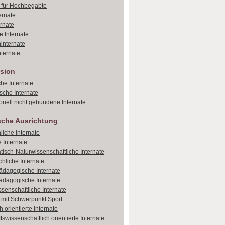
e für Hochbegabte
ernate
ernate
e Internate
internate
ternate
sion
che Internate
sche Internate
onell nicht gebundene Internate
sche Ausrichtung
liche Internate
 Internate
isch-Naturwissenschaftliche Internate
hliche Internate
dagogische Internate
dagogische Internate
ssenschaftliche Internate
e mit Schwerpunkt Sport
 orientierte Internate
tswissenschaftlich orientierte Internate