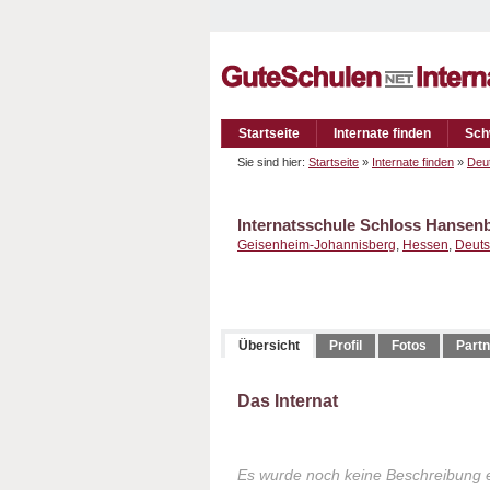
Startseite
Internate finden
Sch
Sie sind hier:
Startseite
»
Internate finden
»
Deu
Internatsschule Schloss Hansen
Geisenheim-Johannisberg
,
Hessen
,
Deuts
Übersicht
Profil
Fotos
Partn
Das Internat
Es wurde noch keine Beschreibung 