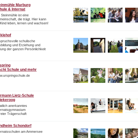
einmühle Marburg
hule & Internat
 Steinmühle ist eine
einschaft, die trägt. Hier kann
 Kind leben, lernen und wachsen!
rklehof
pruchsvolle schulische
bildung und Erziehung und
dung der ganzen Persönlichkeit
spring
cht Schule und mehr
w.urspringschule.de
rmann Lietz-Schule
iekeroog
atlich anerkanntes
ternatsgymnasium
freier Trägerschaft
ndheim Schondorf
ternatsschulen am Ammersee