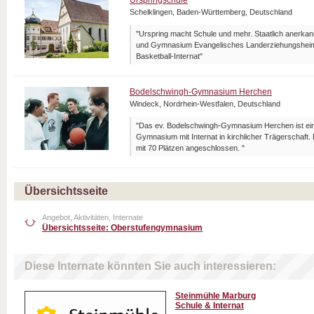
Urspringschule
Schelklingen, Baden-Württemberg, Deutschland
"Urspring macht Schule und mehr. Staatlich anerka
und Gymnasium Evangelisches Landerziehungsheim 
Basketball-Internat"
Bodelschwingh-Gymnasium Herchen
Windeck, Nordrhein-Westfalen, Deutschland
"Das ev. Bodelschwingh-Gymnasium Herchen ist ein
Gymnasium mit Internat in kirchlicher Trägerschaft.
mit 70 Plätzen angeschlossen. "
Übersichtsseite
Angebot, Aktivitäten, Internate
Übersichtsseite: Oberstufengymnasium
Diese Internate könnten Sie auch interessieren:
Steinmühle Marburg
Schule & Internat