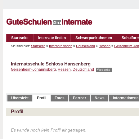
Startseite
Internate finden
Schwerpunktthemen
Schulfor
Sie sind hier:
Startseite
»
Internate finden
»
Deutschland
»
Hessen
»
Geisenheim-Joh
Internatsschule Schloss Hansenberg
Geisenheim-Johannisberg
,
Hessen
,
Deutschland
Webseite
Übersicht
Profil
Fotos
Partner
News
Informationst
Profil
Es wurde noch kein Profil eingetragen.