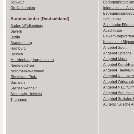
Schweiz
Pädagogischer An
Großbritannien
Internationale Aus
Betreuungsangebo
Bundesländer (Deutschland)
Schulalltag
Schulische Förder
Baden-Württemberg
Abschlüsse
Bayern
Bewerbungsverfah
Berlin
Kosten und Stipen
Brandenburg
Angebot Sport
Hamburg
Angebot Sprache
Hessen
Angebot Musik
Mecklenburg-Vorpommern
Angebot Kunst/Ha
Niedersachsen
Angebot Theater/K
Nordrhein-Westfalen
Angebot Naturwiss
Rheinland-Pfalz
Angebot Wirtschaft
Sachsen
Angebot Natur/Um
Sachsen-Anhalt
Angebot Berufsori
Schleswig-Holstein
Angebot Soziales
Thüringen
Außerschulische Ak