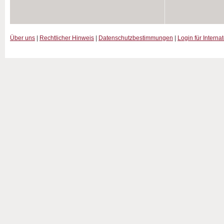
Über uns
|
Rechtlicher Hinweis
|
Datenschutzbestimmungen
|
Login für Interna