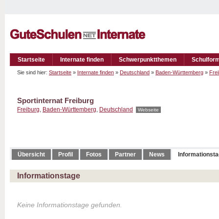
Startseite
Internate finden
Schwerpunktthemen
Schulfor
Sie sind hier:
Startseite
»
Internate finden
»
Deutschland
»
Baden-Württemberg
»
Fre
Sportinternat Freiburg
Freiburg
,
Baden-Württemberg
,
Deutschland
Webseite
Übersicht
Profil
Fotos
Partner
News
Informationst
Informationstage
Keine Informationstage gefunden.