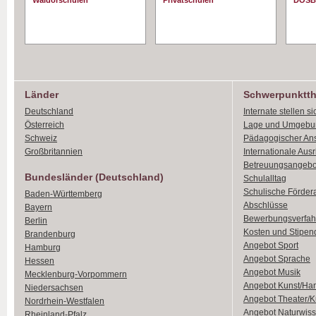
Waldorschulen
Privatschulen
DOSB
Länder
Schwerpunktt
Deutschland
Internate stellen si
Österreich
Lage und Umgebu
Schweiz
Pädagogischer An
Großbritannien
Internationale Aus
Betreuungsangebo
Bundesländer (Deutschland)
Schulalltag
Schulische Förder
Baden-Württemberg
Abschlüsse
Bayern
Bewerbungsverfah
Berlin
Kosten und Stipen
Brandenburg
Angebot Sport
Hamburg
Angebot Sprache
Hessen
Angebot Musik
Mecklenburg-Vorpommern
Angebot Kunst/Ha
Niedersachsen
Angebot Theater/K
Nordrhein-Westfalen
Angebot Naturwiss
Rheinland-Pfalz