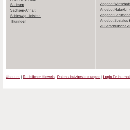
Angebot Wirtschaft
Sachsen
Angebot Natur/Um
Sachsen-Anhalt
Angebot Berufsori
Schleswig-Holstein
Angebot Soziales
Thüringen
Außerschulische Ak
Über uns
|
Rechtlicher Hinweis
|
Datenschutzbestimmungen
|
Login für Interna