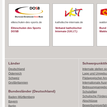
eliteschulen-des-sports.de
katholische-internate.de
waldor
Eliteschulen des Sports
Verband katholischer
Bund 
DOSB
Internate (V.K.I.T.)
Waldo
Länder
Schwerpunktt
Deutschland
Internate stellen si
Österreich
Lage und Umgebu
Schweiz
Pädagogischer An
Großbritannien
Internationale Aus
Betreuungsangebo
Bundesländer (Deutschland)
Schulalltag
Schulische Förder
Baden-Württemberg
Abschlüsse
Bayern
Bewerbungsverfah
Berlin