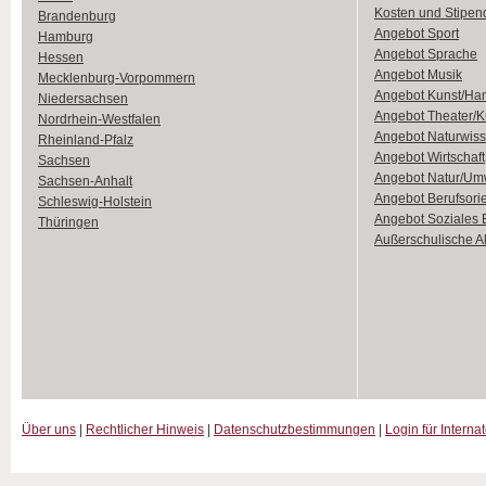
Kosten und Stipen
Brandenburg
Angebot Sport
Hamburg
Angebot Sprache
Hessen
Angebot Musik
Mecklenburg-Vorpommern
Angebot Kunst/Ha
Niedersachsen
Angebot Theater/K
Nordrhein-Westfalen
Angebot Naturwiss
Rheinland-Pfalz
Angebot Wirtschaft
Sachsen
Angebot Natur/Um
Sachsen-Anhalt
Angebot Berufsori
Schleswig-Holstein
Angebot Soziales
Thüringen
Außerschulische Ak
Über uns
|
Rechtlicher Hinweis
|
Datenschutzbestimmungen
|
Login für Interna