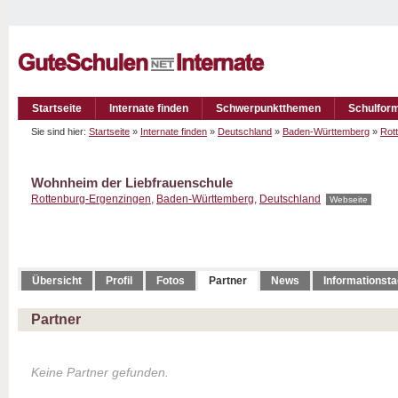
Startseite
Internate finden
Schwerpunktthemen
Schulfor
Sie sind hier:
Startseite
»
Internate finden
»
Deutschland
»
Baden-Württemberg
»
Rot
Wohnheim der Liebfrauenschule
Rottenburg-Ergenzingen
,
Baden-Württemberg
,
Deutschland
Webseite
Übersicht
Profil
Fotos
Partner
News
Informationst
Partner
Keine Partner gefunden.