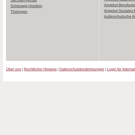
Sachsen-Anhalt
Angebot Berufsori
Schleswig-Holstein
Angebot Soziales
Thüringen
Außerschulische Ak
Über uns
|
Rechtlicher Hinweis
|
Datenschutzbestimmungen
|
Login für Interna