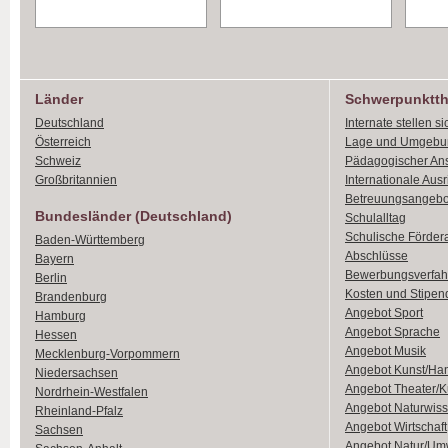
Länder
Schwerpunktt
Deutschland
Internate stellen si
Österreich
Lage und Umgebu
Schweiz
Pädagogischer An
Großbritannien
Internationale Aus
Betreuungsangebo
Bundesländer (Deutschland)
Schulalltag
Schulische Förder
Baden-Württemberg
Abschlüsse
Bayern
Bewerbungsverfah
Berlin
Kosten und Stipen
Brandenburg
Angebot Sport
Hamburg
Angebot Sprache
Hessen
Angebot Musik
Mecklenburg-Vorpommern
Angebot Kunst/Ha
Niedersachsen
Angebot Theater/K
Nordrhein-Westfalen
Angebot Naturwiss
Rheinland-Pfalz
Angebot Wirtschaft
Sachsen
Angebot Natur/Um