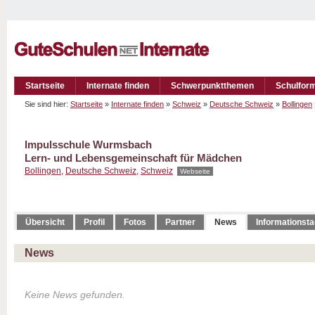
Startseite
Internate finden
Schwerpunktthemen
Schulfor
Sie sind hier:
Startseite
»
Internate finden
»
Schweiz
»
Deutsche Schweiz
»
Bollingen
Impulsschule Wurmsbach
Lern- und Lebensgemeinschaft für Mädchen
Bollingen
,
Deutsche Schweiz
,
Schweiz
Webseite
Übersicht
Profil
Fotos
Partner
News
Informationst
News
Keine News gefunden.