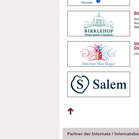
Bi
Ans
Aus
Bil
In
Da
Uns
Partner der Internate / Internatsb