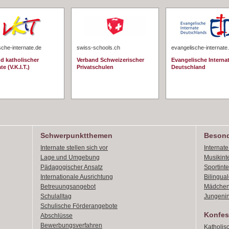
sche-internate.de
swiss-schools.ch
evangelische-internate
d katholischer
Verband Schweizerischer
Evangelische Interna
te (V.K.I.T.)
Privatschulen
Deutschland
Schwerpunktthemen
Besond
Internate stellen sich vor
Internat
Lage und Umgebung
Musikint
Pädagogischer Ansatz
Sportint
Internationale Ausrichtung
Bilingual
Betreuungsangebot
Mädchen
Schulalltag
Jungenin
Schulische Förderangebote
Konfes
Abschlüsse
Bewerbungsverfahren
Katholis