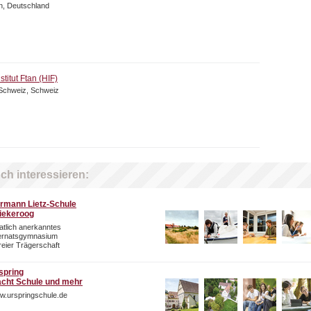
n, Deutschland
titut Ftan (HIF)
Schweiz, Schweiz
ch interessieren:
rmann Lietz-Schule
iekeroog
atlich anerkanntes
ternatsgymnasium
freier Trägerschaft
spring
cht Schule und mehr
w.urspringschule.de