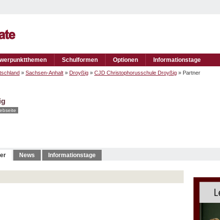
werpunktthemen
Schulformen
Optionen
Informationstage
tschland
»
Sachsen-Anhalt
»
Droyßig
»
CJD Christophorusschule Droyßig
» Partner
ig
ebseite
er
News
Informationstage