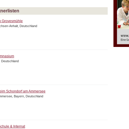
nerlisten
m Grovesmühle
chsen-Anhalt, Deutschland
ymnasium
, Deutschland
heim Schondorf am Ammersee
mmersee, Bayern, Deutschland
chule & Internat