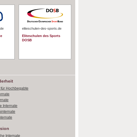
.de
eliteschulen-des-sports.de
te
Eliteschulen des Sports
DOSB
erheit
e für Hochbegabte
ernate
ernate
e Internate
internate
ternate
sion
che Internate