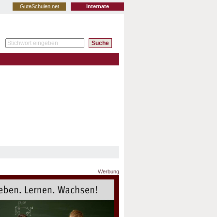
GuteSchulen.net
Internate
Werbung