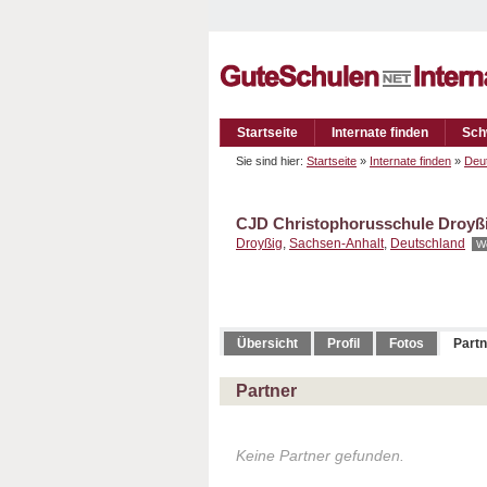
Startseite
Internate finden
Sch
Sie sind hier:
Startseite
»
Internate finden
»
Deu
CJD Christophorusschule Droyß
Droyßig
,
Sachsen-Anhalt
,
Deutschland
W
Übersicht
Profil
Fotos
Partn
Partner
Keine Partner gefunden.