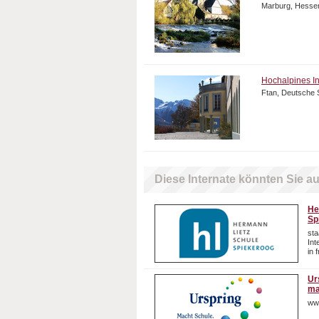
Marburg, Hesse
Hochalpines Ins
Ftan, Deutsche 
Diese Internate könnten Sie au
He
Sp
sta
In
in 
Ur
ma
ww