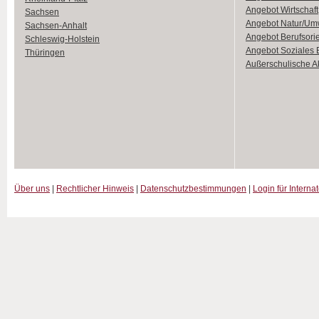
Angebot Wirtschaft
Sachsen
Angebot Natur/Um
Sachsen-Anhalt
Angebot Berufsori
Schleswig-Holstein
Angebot Soziales
Thüringen
Außerschulische Ak
Über uns
|
Rechtlicher Hinweis
|
Datenschutzbestimmungen
|
Login für Interna