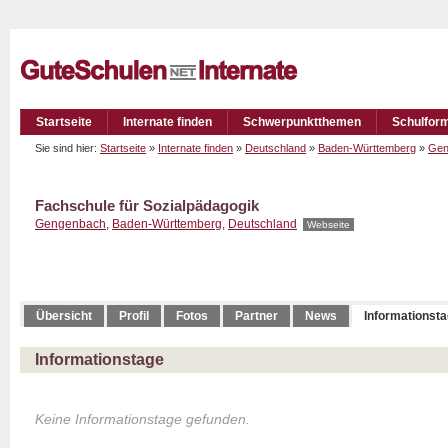
Startseite
Internate finden
Schwerpunktthemen
Schulfor
Sie sind hier:
Startseite
»
Internate finden
»
Deutschland
»
Baden-Württemberg
»
Gen
Fachschule für Sozialpädagogik
Gengenbach
,
Baden-Württemberg
,
Deutschland
Webseite
Übersicht
Profil
Fotos
Partner
News
Informationst
Informationstage
Keine Informationstage gefunden.