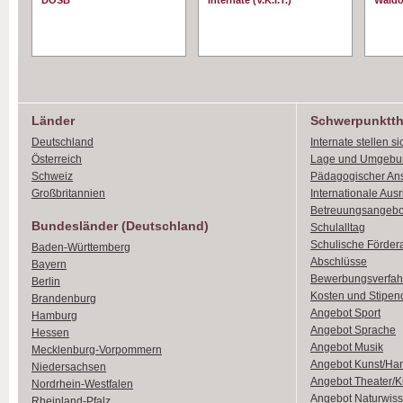
DOSB
Internate (V.K.I.T.)
Waldo
Länder
Schwerpunktt
Deutschland
Internate stellen si
Österreich
Lage und Umgebu
Schweiz
Pädagogischer An
Großbritannien
Internationale Aus
Betreuungsangebo
Bundesländer (Deutschland)
Schulalltag
Schulische Förder
Baden-Württemberg
Abschlüsse
Bayern
Bewerbungsverfah
Berlin
Kosten und Stipen
Brandenburg
Angebot Sport
Hamburg
Angebot Sprache
Hessen
Angebot Musik
Mecklenburg-Vorpommern
Angebot Kunst/Ha
Niedersachsen
Angebot Theater/K
Nordrhein-Westfalen
Angebot Naturwiss
Rheinland-Pfalz