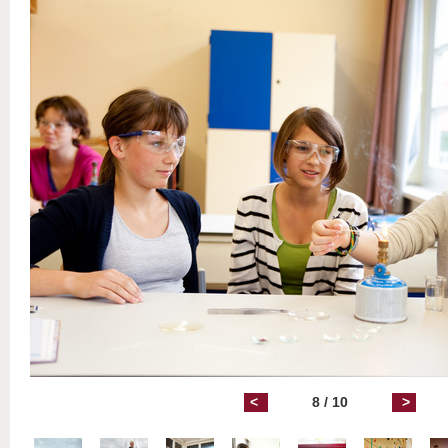
<
8 / 10
>