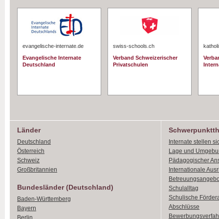
evangelische-internate.de
swiss-schools.ch
kathol
Evangelische Internate
Verband Schweizerischer
Verba
Deutschland
Privatschulen
Intern
Länder
Schwerpunktt
Deutschland
Internate stellen si
Österreich
Lage und Umgebu
Schweiz
Pädagogischer An
Großbritannien
Internationale Aus
Betreuungsangebo
Bundesländer (Deutschland)
Schulalltag
Schulische Förder
Baden-Württemberg
Abschlüsse
Bayern
Bewerbungsverfah
Berlin