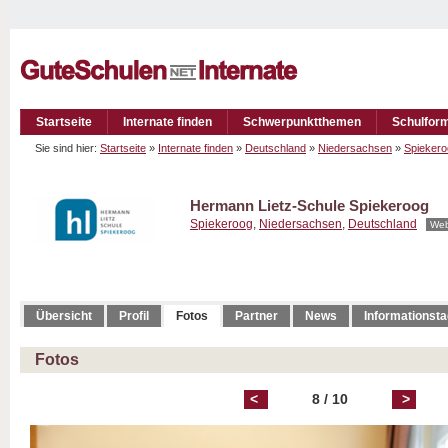
Startseite
Internate finden
Schwerpunktthemen
Schulfor
Sie sind hier:
Startseite
»
Internate finden
»
Deutschland
»
Niedersachsen
»
Spiekero
Hermann Lietz-Schule Spiekeroog
Spiekeroog
,
Niedersachsen
,
Deutschland
Web
Übersicht
Profil
Fotos
Partner
News
Informationst
Fotos
<
8 / 10
>