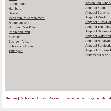
Kosten und Stipen
Brandenburg
Angebot Sport
Hamburg
Angebot Sprache
Hessen
Angebot Musik
Mecklenburg-Vorpommern
Angebot Kunst/Ha
Niedersachsen
Angebot Theater/K
Nordrhein-Westfalen
Angebot Naturwiss
Rheinland-Pfalz
Angebot Wirtschaft
Sachsen
Angebot Natur/Um
Sachsen-Anhalt
Angebot Berufsori
Schleswig-Holstein
Angebot Soziales
Thüringen
Außerschulische Ak
Über uns
|
Rechtlicher Hinweis
|
Datenschutzbestimmungen
|
Login für Interna