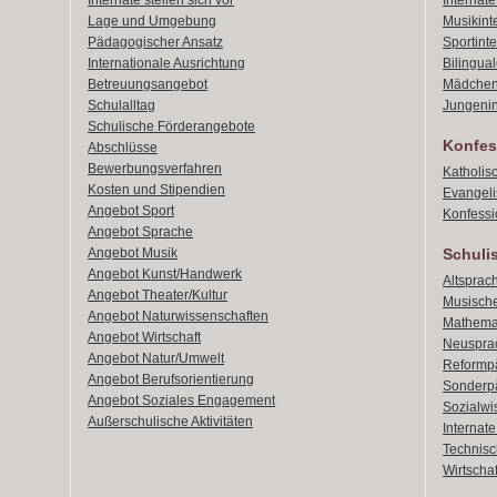
Internate stellen sich vor
Internat
Lage und Umgebung
Musikint
Pädagogischer Ansatz
Sportint
Internationale Ausrichtung
Bilingual
Betreuungsangebot
Mädchen
Schulalltag
Jungenin
Schulische Förderangebote
Konfes
Abschlüsse
Bewerbungsverfahren
Katholis
Kosten und Stipendien
Evangeli
Angebot Sport
Konfessi
Angebot Sprache
Angebot Musik
Schuli
Angebot Kunst/Handwerk
Altsprach
Angebot Theater/Kultur
Musische
Angebot Naturwissenschaften
Mathemat
Angebot Wirtschaft
Neusprac
Angebot Natur/Umwelt
Reformpä
Angebot Berufsorientierung
Sonderpä
Angebot Soziales Engagement
Sozialwi
Außerschulische Aktivitäten
Internat
Technisch
Wirtschaf