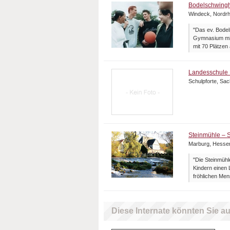
Bodelschwing
Windeck, Nordrh
"Das ev. Bode
Gymnasium mit 
mit 70 Plätzen
Landesschule 
Schulpforte, Sa
Steinmühle – S
Marburg, Hesse
"Die Steinmühle
Kindern einen 
fröhlichen Men
Diese Internate könnten Sie au