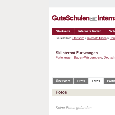
Startseite
Internate finden
Sch
Sie sind hier:
Startseite
»
Internate finden
»
Deu
Skiinternat Furtwangen
Furtwangen
,
Baden-Württemberg
,
Deutsch
Übersicht
Profil
Fotos
Partn
Fotos
Keine Fotos gefunden.