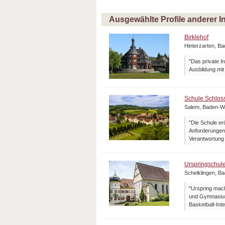
Ausgewählte Profile anderer I
Birklehof
Hinterzarten, B
"Das private I
Ausbildung mit
Schule Schlos
Salem, Baden-W
"Die Schule er
Anforderungen.
Verantwortung 
Urspringschul
Schelklingen, B
"Urspring mach
und Gymnasium
Basketball-Inte