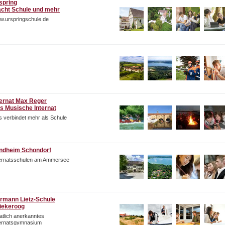
spring
cht Schule und mehr
w.urspringschule.de
ternat Max Reger
s Musische Internat
 verbindet mehr als Schule
ndheim Schondorf
ternatsschulen am Ammersee
rmann Lietz-Schule
iekeroog
atlich anerkanntes
ternatsgymnasium