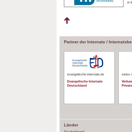
in 
Partner der Internate / Internatsb
evangelische-internate.de
swiss-
Evangelische Internate
Verban
Deutschland
Privat
Länder