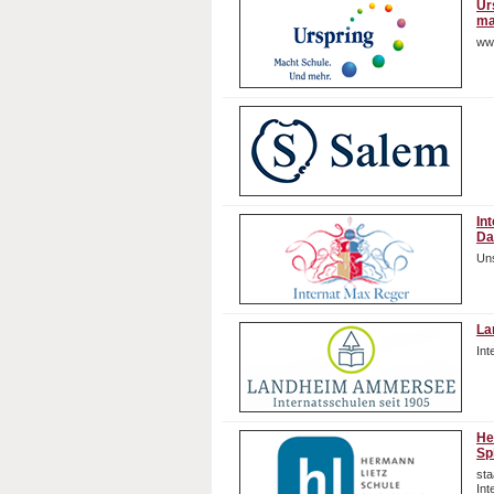
Ur
ma
ww
In
Da
Uns
La
In
He
Sp
sta
In