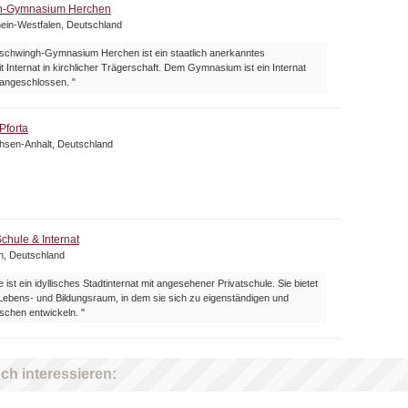
h-Gymnasium Herchen
ein-Westfalen, Deutschland
lschwingh-Gymnasium Herchen ist ein staatlich anerkanntes
Internat in kirchlicher Trägerschaft. Dem Gymnasium ist ein Internat
 angeschlossen. "
Pforta
chsen-Anhalt, Deutschland
chule & Internat
n, Deutschland
 ist ein idyllisches Stadtinternat mit angesehener Privatschule. Sie bietet
Lebens- und Bildungsraum, in dem sie sich zu eigenständigen und
schen entwickeln. "
ch interessieren: