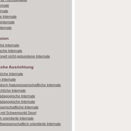
e für Hochbegabte
ernate
ernate
e Internate
internate
ternate
sion
che Internate
sche Internate
onell nicht gebundene Internate
sche Ausrichtung
liche Internate
 Internate
isch-Naturwissenschaftliche Internate
hliche Internate
dagogische Internate
dagogische Internate
ssenschaftliche Internate
e mit Schwerpunkt Sport
 orientierte Internate
tswissenschaftlich orientierte Internate