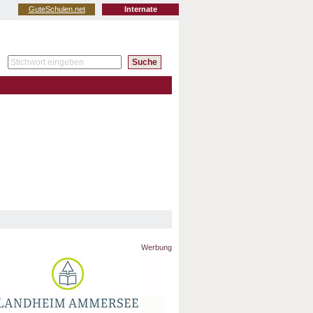
GuteSchulen.net
Internate
Werbung