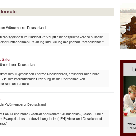
nternate
aden-Württemberg, Deutschland
nternatsgymnasium Birklehof verknüpft eine anspruchsvolle schulische
 einer umfassenden Erziehung und Bildung der ganzen Persönlichkeit."
s Salem
ürttemberg, Deutschland
öffnet den Jugendlichen enorme Möglichkeiten, stellt aber auch hohe
 ZIel der internationalen Erziehung ist die Übernahme von
für sich und andere."
e
aden-Württemberg, Deutschland
t Schule und mehr. Staatlich anerkannte Grundschule (Klasse 3 und 4)
 Evangelisches Landerziehungsheim (LEH) Abitur und Gesellenbrief
rnat"