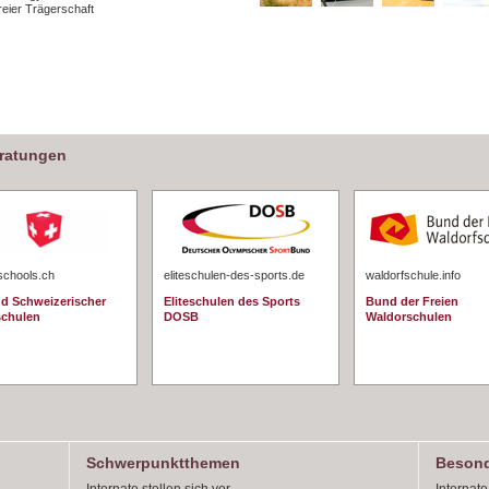
freier Trägerschaft
eratungen
schools.ch
eliteschulen-des-sports.de
waldorfschule.info
d Schweizerischer
Eliteschulen des Sports
Bund der Freien
schulen
DOSB
Waldorschulen
Schwerpunktthemen
Besond