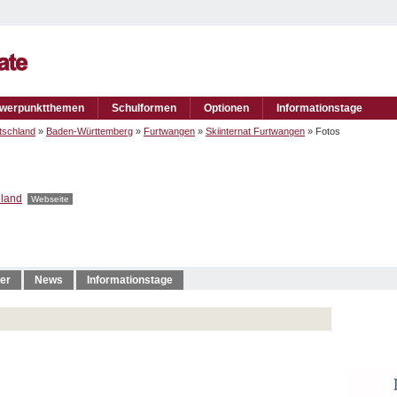
werpunktthemen
Schulformen
Optionen
Informationstage
tschland
»
Baden-Württemberg
»
Furtwangen
»
Skiinternat Furtwangen
» Fotos
land
Webseite
er
News
Informationstage