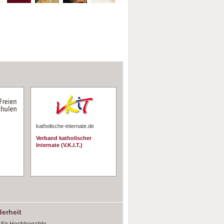
katholische-internate.de
Verband katholischer
Internate (V.K.I.T.)
erheit