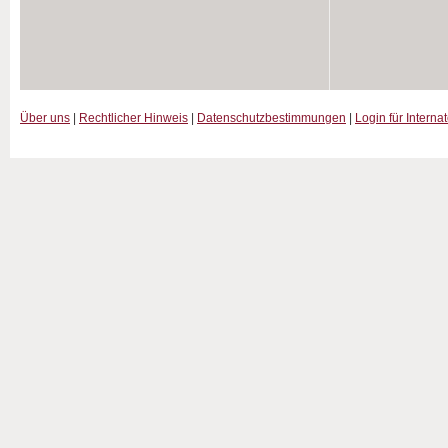
Über uns
|
Rechtlicher Hinweis
|
Datenschutzbestimmungen
|
Login für Interna