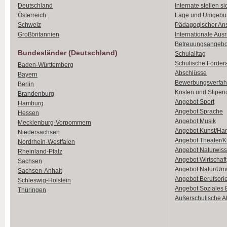
Deutschland
Internate stellen si
Österreich
Lage und Umgebu
Schweiz
Pädagogischer An
Großbritannien
Internationale Aus
Betreuungsangebo
Bundesländer (Deutschland)
Schulalltag
Schulische Förder
Baden-Württemberg
Abschlüsse
Bayern
Bewerbungsverfah
Berlin
Kosten und Stipen
Brandenburg
Angebot Sport
Hamburg
Angebot Sprache
Hessen
Angebot Musik
Mecklenburg-Vorpommern
Angebot Kunst/Ha
Niedersachsen
Angebot Theater/K
Nordrhein-Westfalen
Angebot Naturwiss
Rheinland-Pfalz
Angebot Wirtschaft
Sachsen
Angebot Natur/Um
Sachsen-Anhalt
Angebot Berufsori
Schleswig-Holstein
Angebot Soziales
Thüringen
Außerschulische Ak