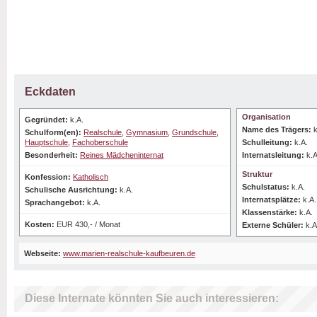
Eckdaten
Organisation
Gegründet:
k.A.
Name des Trägers:
k
Schulform(en):
Realschule
,
Gymnasium
,
Grundschule
,
Hauptschule
,
Fachoberschule
Schulleitung:
k.A.
Besonderheit:
Reines Mädcheninternat
Internatsleitung:
k.A
Struktur
Konfession:
Katholisch
Schulstatus:
k.A.
Schulische Ausrichtung:
k.A.
Internatsplätze:
k.A.
Sprachangebot:
k.A.
Klassenstärke:
k.A.
Kosten:
EUR 430,- / Monat
Externe Schüler:
k.A
Webseite:
www.marien-realschule-kaufbeuren.de
Diese Internate könnten Sie auch interessieren: