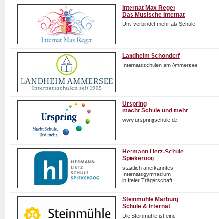
Internat Max Reger
Das Musische Internat
Uns verbindet mehr als Schule
Landheim Schondorf
Internatsschulen am Ammersee
Urspring
macht Schule und mehr
www.urspringschule.de
Hermann Lietz-Schule
Spiekeroog
staatlich anerkanntes
Internatsgymnasium
in freier Trägerschaft
Steinmühle Marburg
Schule & Internat
Die Steinmühle ist eine