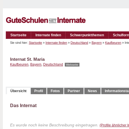
Startseite
Internate finden
Schwerpunktthemen
Schulfor
Sie sind hier:
Startseite
»
Internate finden
»
Deutschland
»
Bayern
»
Kaufbeuren
» Int
Internat St. Maria
Kaufbeuren
,
Bayern
,
Deutschland
Webseite
Übersicht
Profil
Fotos
Partner
News
Informationst
Das Internat
Es wurde noch keine Beschreibung eingetragen.
(Profile ähnlicher 