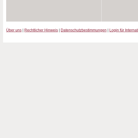
Über uns
|
Rechtlicher Hinweis
|
Datenschutzbestimmungen
|
Login für Interna