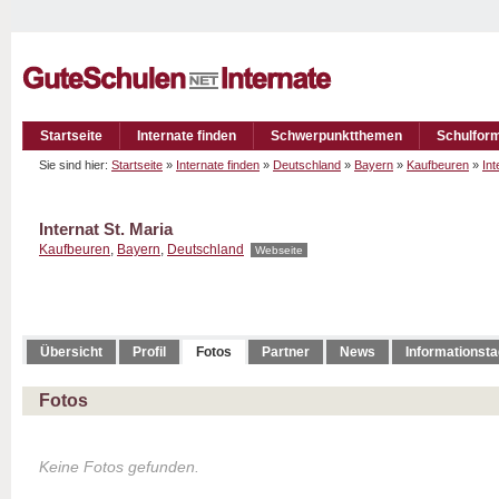
Startseite
Internate finden
Schwerpunktthemen
Schulfor
Sie sind hier:
Startseite
»
Internate finden
»
Deutschland
»
Bayern
»
Kaufbeuren
»
Int
Internat St. Maria
Kaufbeuren
,
Bayern
,
Deutschland
Webseite
Übersicht
Profil
Fotos
Partner
News
Informationst
Fotos
Keine Fotos gefunden.