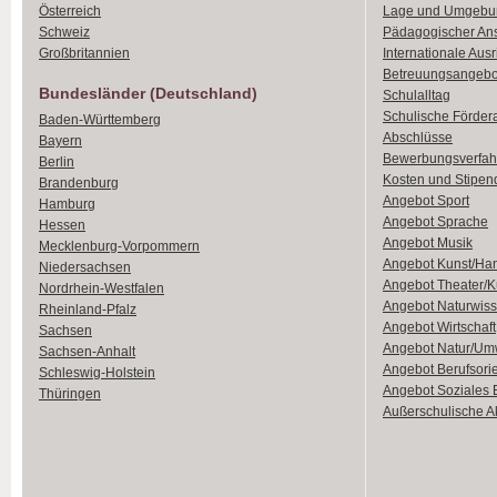
Österreich
Lage und Umgebu
Schweiz
Pädagogischer An
Großbritannien
Internationale Aus
Betreuungsangebo
Bundesländer (Deutschland)
Schulalltag
Schulische Förder
Baden-Württemberg
Abschlüsse
Bayern
Bewerbungsverfah
Berlin
Kosten und Stipen
Brandenburg
Angebot Sport
Hamburg
Angebot Sprache
Hessen
Angebot Musik
Mecklenburg-Vorpommern
Angebot Kunst/Ha
Niedersachsen
Angebot Theater/K
Nordrhein-Westfalen
Angebot Naturwiss
Rheinland-Pfalz
Angebot Wirtschaft
Sachsen
Angebot Natur/Um
Sachsen-Anhalt
Angebot Berufsori
Schleswig-Holstein
Angebot Soziales
Thüringen
Außerschulische Ak