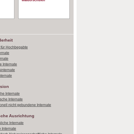
Waldorschulen
erheit
e für Hochbegabte
ernate
ernate
e Internate
internate
ternate
sion
che Internate
sche Internate
onell nicht gebundene Internate
sche Ausrichtung
liche Internate
 Internate