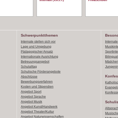
Internate (V.K.I.T.)
Privatschulen
Schwerpunktthemen
Besond
Internate stellen sich vor
Internat
Lage und Umgebung
Musikint
Pädagogischer Ansatz
Sportint
Internationale Ausrichtung
Bilingual
Betreuungsangebot
Mädchen
Schulalltag
Jungenin
Schulische Förderangebote
Konfes
Abschlüsse
Bewerbungsverfahren
Katholis
Kosten und Stipendien
Evangeli
Angebot Sport
Konfessi
Angebot Sprache
Angebot Musik
Schuli
Angebot Kunst/Handwerk
Altsprach
Angebot Theater/Kultur
Musische
Angebot Naturwissenschaften