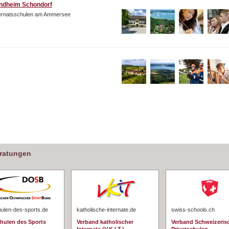
ndheim Schondorf
ternatsschulen am Ammersee
eratungen
hulen-des-sports.de
katholische-internate.de
swiss-schools.ch
chulen des Sports
Verband katholischer
Verband Schweizeris