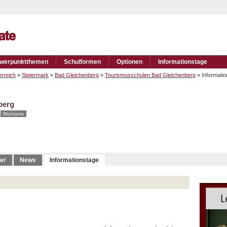
werpunktthemen
Schulformen
Optionen
Informationstage
rreich
»
Steiermark
»
Bad Gleichenberg
»
Tourismusschulen Bad Gleichenberg
» Informati
berg
Webseite
er
News
Informationstage