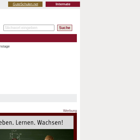
GuteSchulen.net
Internate
onstage
Werbung