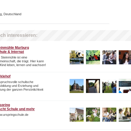
g, Deutschland
ch interessieren:
einmühle Marburg
hule & Internat
 Steinmühle ist eine
einschaft, die trägt. Hier kann
 Kind leben, lernen und wachsen!
rklehof
pruchsvolle schulische
bildung und Erziehung und
dung der ganzen Persönlichkeit
spring
cht Schule und mehr
w.urspringschule.de