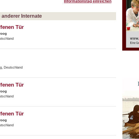
Informationstag einreichen
anderer Internate
ffenen Tür
roog
utschland
g, Deutschland
ffenen Tür
roog
utschland
ffenen Tür
roog
utschland