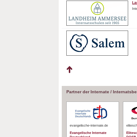
La
In
Partner der Internate / Internatsb
evangelische-internate.de
elitesc
Evangelische Internate
Elites