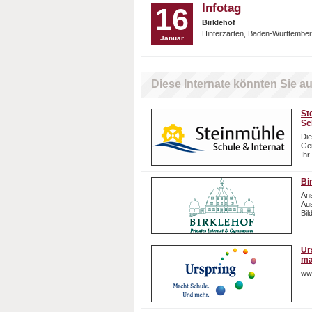
Infotag
16
Birklehof
Hinterzarten, Baden-Württember
Januar
Diese Internate könnten Sie au
St
Sc
Die
Gem
Ihr
Bi
Ans
Aus
Bil
Ur
ma
ww