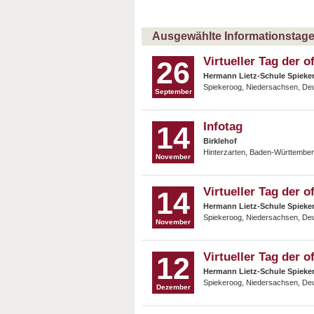
Ausgewählte Informationstage 
Virtueller Tag der o
26
Hermann Lietz-Schule Spieke
Spiekeroog, Niedersachsen, De
September
Infotag
14
Birklehof
Hinterzarten, Baden-Württember
November
Virtueller Tag der o
14
Hermann Lietz-Schule Spieke
Spiekeroog, Niedersachsen, De
November
Virtueller Tag der o
12
Hermann Lietz-Schule Spieke
Spiekeroog, Niedersachsen, De
Dezember