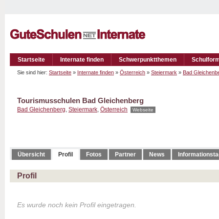
Startseite
Internate finden
Schwerpunktthemen
Schulfor
Sie sind hier:
Startseite
»
Internate finden
»
Österreich
»
Steiermark
»
Bad Gleichenb
Tourismusschulen Bad Gleichenberg
Bad Gleichenberg
,
Steiermark
,
Österreich
Webseite
Übersicht
Profil
Fotos
Partner
News
Informationst
Profil
Es wurde noch kein Profil eingetragen.