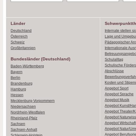
Länder
Schwerpunktt
Deutschland
Internate stellen si
Österreich
Lage und Umgebu
Schweiz
Pädagogischer An
Großbritannien
Internationale Aus
Betreuungsangebo
Bundesländer (Deutschland)
Schulalltag
Schulische Förder
Baden-Württemberg
Abschlüsse
Bayern
Bewerbungsverfah
Berlin
Kosten und Stipen
Brandenburg
Angebot Sport
Hamburg
Angebot Sprache
Hessen
Angebot Musik
Mecklenburg-Vorpommern
Angebot Kunst/Ha
Niedersachsen
Angebot Theater/K
Nordrhein-Westfalen
Angebot Naturwiss
Rheinland-Pfalz
Angebot Wirtschaft
Sachsen
Angebot Natur/Um
Sachsen-Anhalt
Angebot Berufsori
Schleswig-Holstein