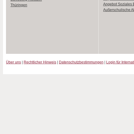
Angebot Soziales
Thüringen
Außerschulische Ak
Über uns
|
Rechtlicher Hinweis
|
Datenschutzbestimmungen
|
Login für Interna