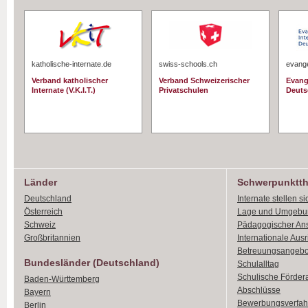
katholische-internate.de
swiss-schools.ch
evange
Verband katholischer
Verband Schweizerischer
Evang
Internate (V.K.I.T.)
Privatschulen
Deuts
Länder
Schwerpunktt
Deutschland
Internate stellen si
Österreich
Lage und Umgebu
Schweiz
Pädagogischer An
Großbritannien
Internationale Aus
Betreuungsangebo
Bundesländer (Deutschland)
Schulalltag
Schulische Förder
Baden-Württemberg
Abschlüsse
Bayern
Bewerbungsverfah
Berlin