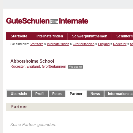
Startseite
Internate finden
Schwerpunktthemen
Schulfor
Sie sind hier:
Startseite
»
Internate finden
»
Großbritannien
»
England
»
Rocester
»
Ab
Abbotsholme School
Rocester
,
England
,
Großbritannien
Webseite
Übersicht
Profil
Fotos
Partner
News
Informationst
Partner
Keine Partner gefunden.