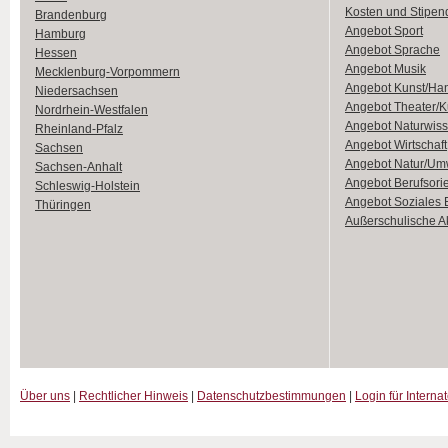
Kosten und Stipen
Brandenburg
Angebot Sport
Hamburg
Angebot Sprache
Hessen
Angebot Musik
Mecklenburg-Vorpommern
Angebot Kunst/Ha
Niedersachsen
Angebot Theater/K
Nordrhein-Westfalen
Angebot Naturwiss
Rheinland-Pfalz
Angebot Wirtschaft
Sachsen
Angebot Natur/Um
Sachsen-Anhalt
Angebot Berufsori
Schleswig-Holstein
Angebot Soziales
Thüringen
Außerschulische Ak
Über uns
|
Rechtlicher Hinweis
|
Datenschutzbestimmungen
|
Login für Interna