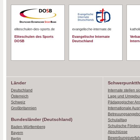
eliteschulen-des-sports.de
evangelische-internate.de
kathol
Eliteschulen des Sports
Evangelische Internate
Verba
DOSB
Deutschland
Intern
Länder
Schwerpunktt
Deutschland
Internate stellen si
Österreich
Lage und Umgebu
Schweiz
Pädagogischer An
Großbritannien
Internationale Aus
Betreuungsangebo
Bundesländer (Deutschland)
Schulalltag
Schulische Förder
Baden-Württemberg
Abschlüsse
Bayern
Bewerbungsverfah
Berlin