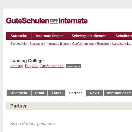
Startseite
Internate finden
Schwerpunktthemen
Schulfor
Sie sind hier:
Startseite
»
Internate finden
»
Großbritannien
»
England
»
Lancing
»
Lan
Lancing College
Lancing
,
England
,
Großbritannien
Webseite
Übersicht
Profil
Fotos
Partner
News
Informationst
Partner
Keine Partner gefunden.