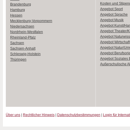
Kosten und Stipen
Brandenburg
Angebot Sport
Hamburg
Angebot Sprache
Hessen
Angebot Musik
Mecklenburg-Vorpommern
Angebot Kunst/Ha
Niedersachsen
Angebot Theater/K
Nordrhein-Westfalen
Angebot Naturwiss
Rheinland-Pfalz
Angebot Wirtschaft
Sachsen
Angebot Natur/Um
Sachsen-Anhalt
Angebot Berufsori
Schleswig-Holstein
Angebot Soziales
Thüringen
Außerschulische Ak
Über uns
|
Rechtlicher Hinweis
|
Datenschutzbestimmungen
|
Login für Interna