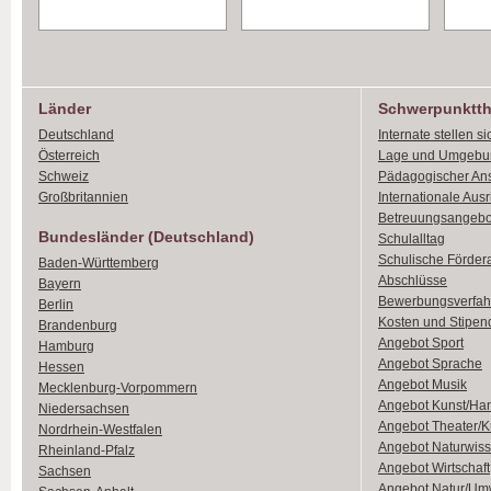
Länder
Schwerpunktt
Deutschland
Internate stellen si
Österreich
Lage und Umgebu
Schweiz
Pädagogischer An
Großbritannien
Internationale Aus
Betreuungsangebo
Bundesländer (Deutschland)
Schulalltag
Schulische Förder
Baden-Württemberg
Abschlüsse
Bayern
Bewerbungsverfah
Berlin
Kosten und Stipen
Brandenburg
Angebot Sport
Hamburg
Angebot Sprache
Hessen
Angebot Musik
Mecklenburg-Vorpommern
Angebot Kunst/Ha
Niedersachsen
Angebot Theater/K
Nordrhein-Westfalen
Angebot Naturwiss
Rheinland-Pfalz
Angebot Wirtschaft
Sachsen
Angebot Natur/Um