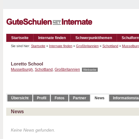
Startseite
Internate finden
Schwerpunktthemen
Schulfor
Sie sind hier:
Startseite
»
Internate finden
»
Großbritannien
»
Schottland
»
Musselbur
Loretto School
Musselburgh
,
Schottland
,
Großbritannien
Webseite
Übersicht
Profil
Fotos
Partner
News
Informationst
News
Keine News gefunden.