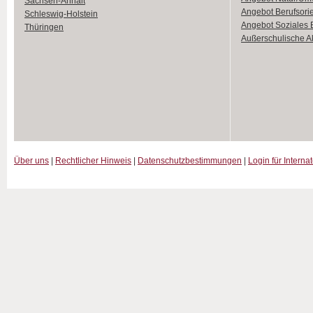
Sachsen-Anhalt
Angebot Berufsori
Schleswig-Holstein
Angebot Soziales
Thüringen
Außerschulische Ak
Über uns
|
Rechtlicher Hinweis
|
Datenschutzbestimmungen
|
Login für Interna