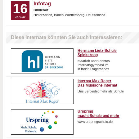
Infotag
16
Birklehof
Hinterzarten, Baden-Württemberg, Deutschland
Januar
Diese Internate könnten Sie auch interessieren:
Hermann Lietz-Schule
Spiekeroog
staatlich anerkanntes
Internatsgymnasium
in freier Trägerschaft
Internat Max Reger
Das Musische Internat
Uns verbindet mehr als Schule
Urspring
macht Schule und mehr
www.urspringschule.de