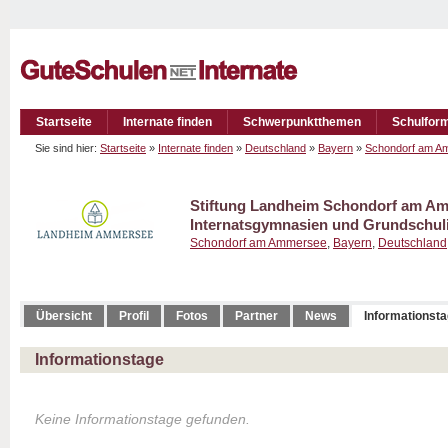
Startseite
Internate finden
Schwerpunktthemen
Schulfor
Sie sind hier:
Startseite
»
Internate finden
»
Deutschland
»
Bayern
»
Schondorf am A
Stiftung Landheim Schondorf am A
Internatsgymnasien und Grundschuli
Schondorf am Ammersee
,
Bayern
,
Deutschland
Übersicht
Profil
Fotos
Partner
News
Informationst
Informationstage
Keine Informationstage gefunden.