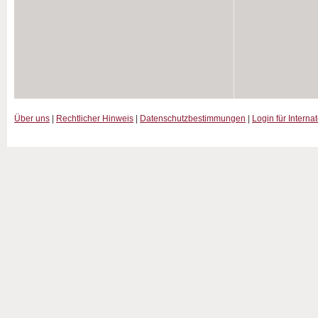
Über uns
|
Rechtlicher Hinweis
|
Datenschutzbestimmungen
|
Login für Interna