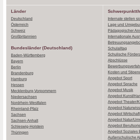
Länder
Schwerpunktt
Deutschland
Internate stellen si
Österreich
Lage und Umgebu
Schweiz
Pädagogischer An
Großbritannien
Internationale Aus
Betreuungsangebo
Bundesländer (Deutschland)
Schulalltag
Schulische Förder
Baden-Württemberg
Abschlüsse
Bayern
Bewerbungsverfah
Berlin
Kosten und Stipen
Brandenburg
Angebot Sport
Hamburg
Angebot Sprache
Hessen
Angebot Musik
Mecklenburg-Vorpommern
Angebot Kunst/Ha
Niedersachsen
Angebot Theater/K
Nordrhein-Westfalen
Angebot Naturwiss
Rheinland-Pfalz
Angebot Wirtschaft
Sachsen
Angebot Natur/Um
Sachsen-Anhalt
Angebot Berufsori
Schleswig-Holstein
Angebot Soziales
Thüringen
Außerschulische Ak