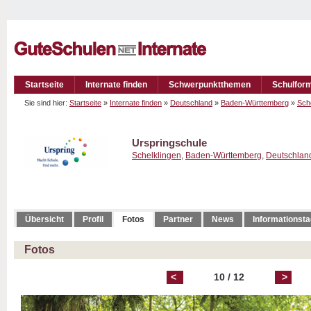
Startseite
Internate finden
Schwerpunktthemen
Schulfor
Sie sind hier:
Startseite
»
Internate finden
»
Deutschland
»
Baden-Württemberg
»
Sch
Urspringschule
Schelklingen
,
Baden-Württemberg
,
Deutschlan
Übersicht
Profil
Fotos
Partner
News
Informationst
Fotos
<
10 / 12
>