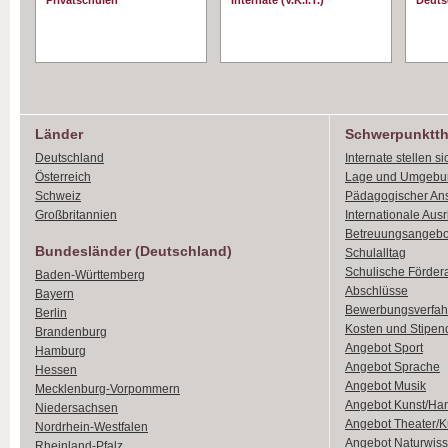
Privatschulen
Internate (V.K.I.T.)
Deuts
Länder
Schwerpunktt
Deutschland
Internate stellen si
Österreich
Lage und Umgebu
Schweiz
Pädagogischer An
Großbritannien
Internationale Aus
Betreuungsangebo
Bundesländer (Deutschland)
Schulalltag
Schulische Förder
Baden-Württemberg
Abschlüsse
Bayern
Bewerbungsverfah
Berlin
Kosten und Stipen
Brandenburg
Angebot Sport
Hamburg
Angebot Sprache
Hessen
Angebot Musik
Mecklenburg-Vorpommern
Angebot Kunst/Ha
Niedersachsen
Angebot Theater/K
Nordrhein-Westfalen
Angebot Naturwiss
Rheinland-Pfalz