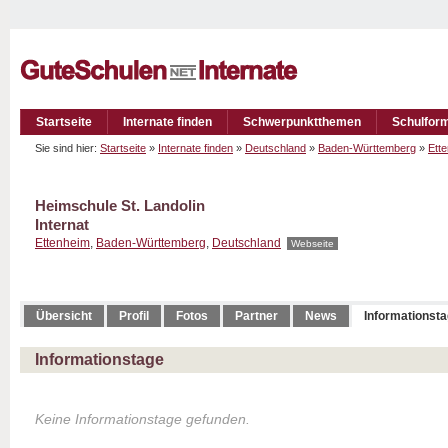
Startseite
Internate finden
Schwerpunktthemen
Schulfor
Sie sind hier:
Startseite
»
Internate finden
»
Deutschland
»
Baden-Württemberg
»
Ett
Heimschule St. Landolin
Internat
Ettenheim
,
Baden-Württemberg
,
Deutschland
Webseite
Übersicht
Profil
Fotos
Partner
News
Informationst
Informationstage
Keine Informationstage gefunden.