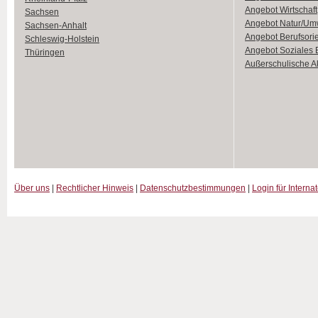
Angebot Wirtschaft
Sachsen
Angebot Natur/Um
Sachsen-Anhalt
Angebot Berufsori
Schleswig-Holstein
Angebot Soziales
Thüringen
Außerschulische Ak
Über uns
|
Rechtlicher Hinweis
|
Datenschutzbestimmungen
|
Login für Interna