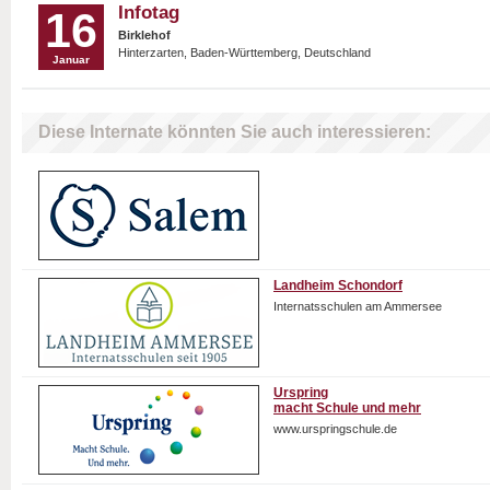
Infotag
16
Birklehof
Hinterzarten, Baden-Württemberg, Deutschland
Januar
Diese Internate könnten Sie auch interessieren:
Landheim Schondorf
Internatsschulen am Ammersee
Urspring
macht Schule und mehr
www.urspringschule.de