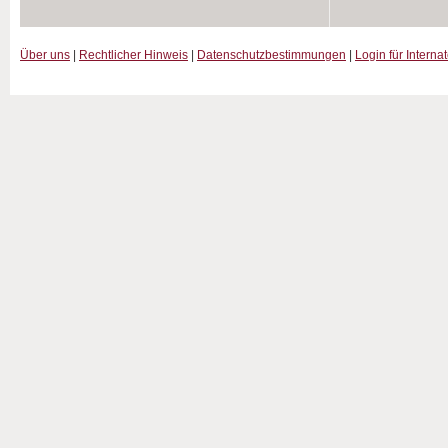
Über uns
|
Rechtlicher Hinweis
|
Datenschutzbestimmungen
|
Login für Interna