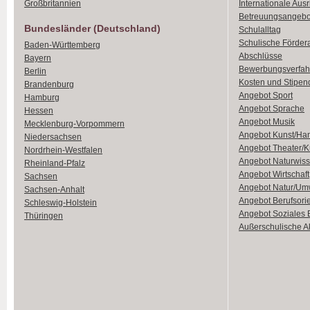
Großbritannien
Internationale Aus
Betreuungsangebo
Bundesländer (Deutschland)
Schulalltag
Schulische Förder
Baden-Württemberg
Abschlüsse
Bayern
Bewerbungsverfah
Berlin
Kosten und Stipen
Brandenburg
Angebot Sport
Hamburg
Angebot Sprache
Hessen
Angebot Musik
Mecklenburg-Vorpommern
Angebot Kunst/Ha
Niedersachsen
Angebot Theater/K
Nordrhein-Westfalen
Angebot Naturwiss
Rheinland-Pfalz
Angebot Wirtschaft
Sachsen
Angebot Natur/Um
Sachsen-Anhalt
Angebot Berufsori
Schleswig-Holstein
Angebot Soziales
Thüringen
Außerschulische Ak