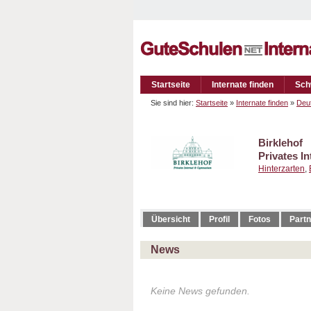
Startseite
Internate finden
Sch
Sie sind hier:
Startseite
»
Internate finden
»
Deu
Birklehof
Privates I
Hinterzarten
,
Übersicht
Profil
Fotos
Partn
News
Keine News gefunden.