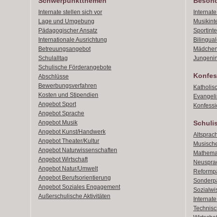
Schwerpunktthemen
Besond
Internate stellen sich vor
Internat
Lage und Umgebung
Musikint
Pädagogischer Ansatz
Sportint
Internationale Ausrichtung
Bilingual
Betreuungsangebot
Mädchen
Schulalltag
Jungenin
Schulische Förderangebote
Konfes
Abschlüsse
Bewerbungsverfahren
Katholis
Kosten und Stipendien
Evangeli
Angebot Sport
Konfessi
Angebot Sprache
Angebot Musik
Schuli
Angebot Kunst/Handwerk
Altsprach
Angebot Theater/Kultur
Musische
Angebot Naturwissenschaften
Mathemat
Angebot Wirtschaft
Neusprac
Angebot Natur/Umwelt
Reformpä
Angebot Berufsorientierung
Sonderpä
Angebot Soziales Engagement
Sozialwi
Außerschulische Aktivitäten
Internat
Technisch