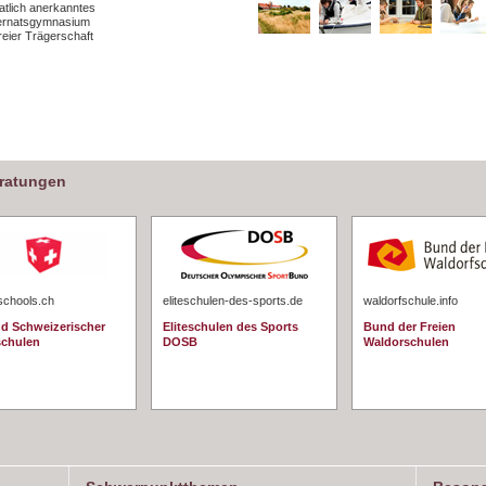
atlich anerkanntes
ternatsgymnasium
freier Trägerschaft
eratungen
schools.ch
eliteschulen-des-sports.de
waldorfschule.info
d Schweizerischer
Eliteschulen des Sports
Bund der Freien
schulen
DOSB
Waldorschulen