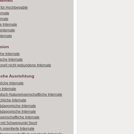
erheit
e für Hochbegabte
ernate
ernate
e Internate
internate
ternate
sion
che Internate
sche Internate
onell nicht gebundene Internate
sche Ausrichtung
liche Internate
 Internate
isch-Naturwissenschaftliche Internate
hliche Internate
dagogische Internate
dagogische Internate
ssenschaftliche Internate
e mit Schwerpunkt Sport
 orientierte Internate