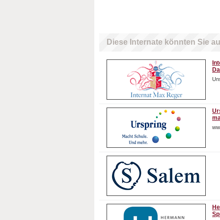
Diese Internate könnten Sie au
In
Da
Uns
Ur
ma
ww
He
Sp