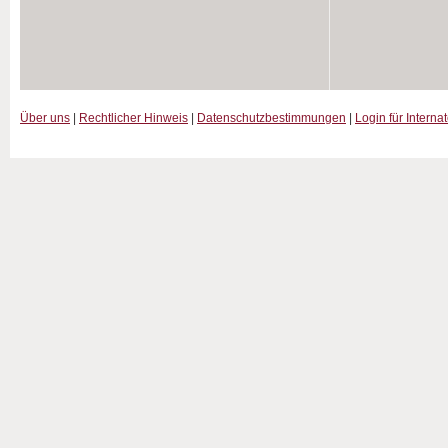
Über uns
|
Rechtlicher Hinweis
|
Datenschutzbestimmungen
|
Login für Interna