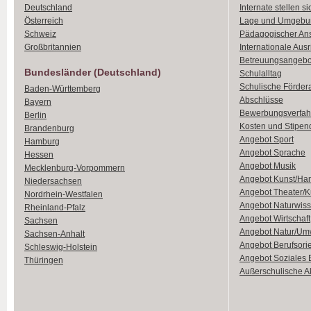
Deutschland
Internate stellen si
Österreich
Lage und Umgebu
Schweiz
Pädagogischer An
Großbritannien
Internationale Aus
Betreuungsangebo
Bundesländer (Deutschland)
Schulalltag
Schulische Förder
Baden-Württemberg
Abschlüsse
Bayern
Bewerbungsverfah
Berlin
Kosten und Stipen
Brandenburg
Angebot Sport
Hamburg
Angebot Sprache
Hessen
Angebot Musik
Mecklenburg-Vorpommern
Angebot Kunst/Ha
Niedersachsen
Angebot Theater/K
Nordrhein-Westfalen
Angebot Naturwiss
Rheinland-Pfalz
Angebot Wirtschaft
Sachsen
Angebot Natur/Um
Sachsen-Anhalt
Angebot Berufsori
Schleswig-Holstein
Angebot Soziales
Thüringen
Außerschulische Ak