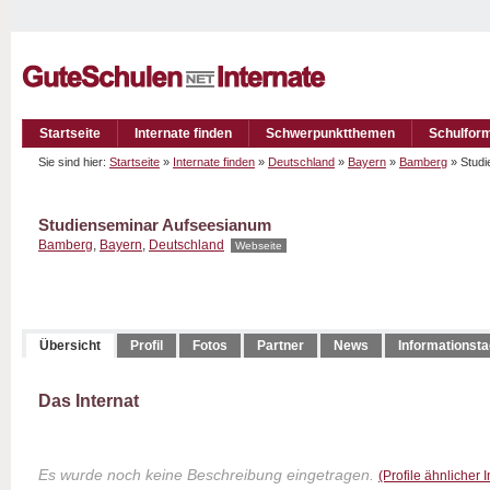
Startseite
Internate finden
Schwerpunktthemen
Schulfor
Sie sind hier:
Startseite
»
Internate finden
»
Deutschland
»
Bayern
»
Bamberg
» Stud
Studienseminar Aufseesianum
Bamberg
,
Bayern
,
Deutschland
Webseite
Übersicht
Profil
Fotos
Partner
News
Informationst
Das Internat
Es wurde noch keine Beschreibung eingetragen.
(Profile ähnlicher 