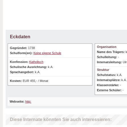
Eckdaten
Organisation
Gegründet:
1738
Name des Trägers:
k
Schulform(en):
Keine eigene Schule
Schulleitung:
-
Konfession:
Katholisch
Internatsleitung:
Ulr
Schulische Ausrichtung:
k.A.
Struktur
Sprachangebot:
k.A.
Schulstatus:
k.A.
Internatsplätze:
k.A.
Kosten:
EUR 455,- / Monat
Klassenstärke:
-
Externe Schüler:
-
Webseite:
http:
Diese Internate könnten Sie auch interessieren: