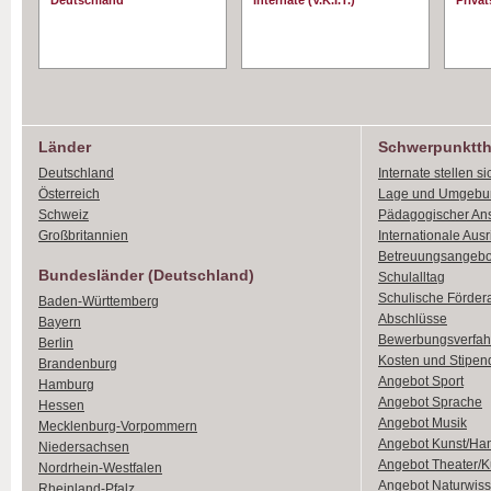
Deutschland
Internate (V.K.I.T.)
Priva
Länder
Schwerpunktt
Deutschland
Internate stellen si
Österreich
Lage und Umgebu
Schweiz
Pädagogischer An
Großbritannien
Internationale Aus
Betreuungsangebo
Bundesländer (Deutschland)
Schulalltag
Schulische Förder
Baden-Württemberg
Abschlüsse
Bayern
Bewerbungsverfah
Berlin
Kosten und Stipen
Brandenburg
Angebot Sport
Hamburg
Angebot Sprache
Hessen
Angebot Musik
Mecklenburg-Vorpommern
Angebot Kunst/Ha
Niedersachsen
Angebot Theater/K
Nordrhein-Westfalen
Angebot Naturwiss
Rheinland-Pfalz