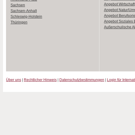
Angebot Wirtschaft
Sachsen
Angebot Natur/Um
Sachsen-Anhalt
Angebot Berufsori
Schleswig-Holstein
Angebot Soziales
Thüringen
Außerschulische Ak
Über uns
|
Rechtlicher Hinweis
|
Datenschutzbestimmungen
|
Login für Interna