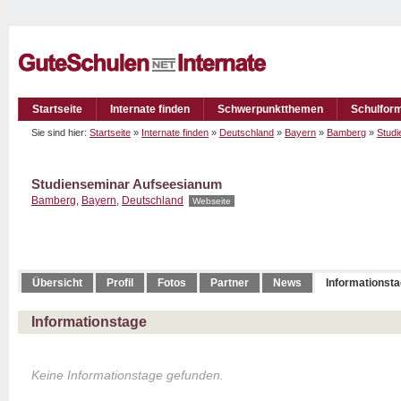
Startseite
Internate finden
Schwerpunktthemen
Schulfor
Sie sind hier:
Startseite
»
Internate finden
»
Deutschland
»
Bayern
»
Bamberg
»
Stud
Studienseminar Aufseesianum
Bamberg
,
Bayern
,
Deutschland
Webseite
Übersicht
Profil
Fotos
Partner
News
Informationst
Informationstage
Keine Informationstage gefunden.