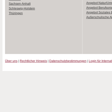
Angebot Natur/Um
Sachsen-Anhalt
Angebot Berufsori
Schleswig-Holstein
Angebot Soziales
Thüringen
Außerschulische Ak
Über uns
|
Rechtlicher Hinweis
|
Datenschutzbestimmungen
|
Login für Interna