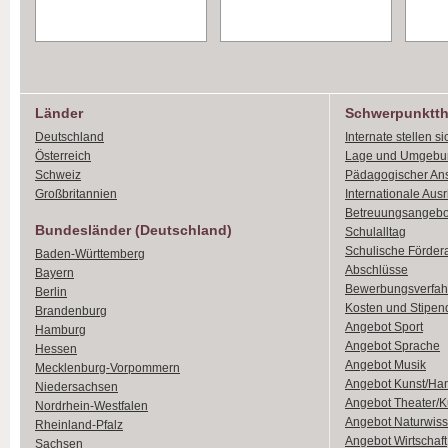
Länder
Schwerpunktt
Deutschland
Internate stellen si
Österreich
Lage und Umgebu
Schweiz
Pädagogischer An
Großbritannien
Internationale Aus
Betreuungsangebo
Bundesländer (Deutschland)
Schulalltag
Schulische Förder
Baden-Württemberg
Abschlüsse
Bayern
Bewerbungsverfah
Berlin
Kosten und Stipen
Brandenburg
Angebot Sport
Hamburg
Angebot Sprache
Hessen
Angebot Musik
Mecklenburg-Vorpommern
Angebot Kunst/Ha
Niedersachsen
Angebot Theater/K
Nordrhein-Westfalen
Angebot Naturwiss
Rheinland-Pfalz
Angebot Wirtschaft
Sachsen