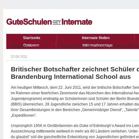
Startseite
Internate finden
Optionen
Informationstage
Sie sind hier:
Startseite
»
News
» Britischer Botschafter zeichnet Schüler der Berlin 
22.06.2011
Britischer Botschafter zeichnet Schüler 
Brandenburg International School aus
Am heutigen Mittwoch, dem 22. Juni 2011, wird der britische Botschafter S
im Rahmen einer feierlichen Zeremonie das Abzeichen des International Awa
Jugendprogramm) erstmalig an Schülerinnen und Schüler der Berlin Brande
(BBIS) überreichen. 28 Jugendliche zwischen 15 und 17 Jahren erhalten d
ihrer Gesamtleistungen in den Bereichen „Gemeinnütziger Dienst“, „Talente“,
„Expeditionen“.
Ursprünglich 1956 in Großbritannien als Duke of Edinburgh’s Award ins Leb
Auszeichnung mittlerweile weltweit in mehr als 80 Ländern verliehen. Unte
du glaubst“ soll die ganzheitliche Entwicklung von Jugendlichen gefördert 