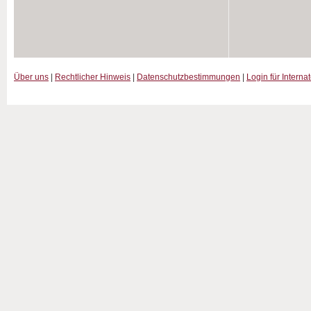
Über uns
|
Rechtlicher Hinweis
|
Datenschutzbestimmungen
|
Login für Interna