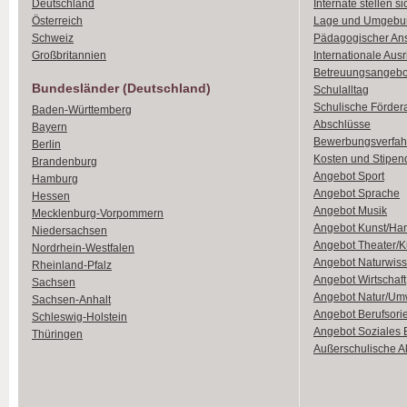
Deutschland
Internate stellen si
Österreich
Lage und Umgebu
Schweiz
Pädagogischer An
Großbritannien
Internationale Aus
Betreuungsangebo
Bundesländer (Deutschland)
Schulalltag
Schulische Förder
Baden-Württemberg
Abschlüsse
Bayern
Bewerbungsverfah
Berlin
Kosten und Stipen
Brandenburg
Angebot Sport
Hamburg
Angebot Sprache
Hessen
Angebot Musik
Mecklenburg-Vorpommern
Angebot Kunst/Ha
Niedersachsen
Angebot Theater/K
Nordrhein-Westfalen
Angebot Naturwiss
Rheinland-Pfalz
Angebot Wirtschaft
Sachsen
Angebot Natur/Um
Sachsen-Anhalt
Angebot Berufsori
Schleswig-Holstein
Angebot Soziales
Thüringen
Außerschulische Ak