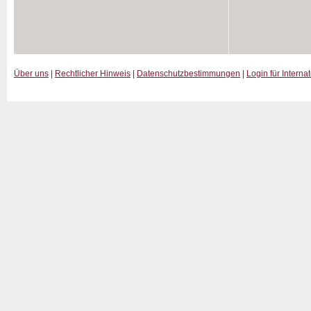
Über uns
|
Rechtlicher Hinweis
|
Datenschutzbestimmungen
|
Login für Interna