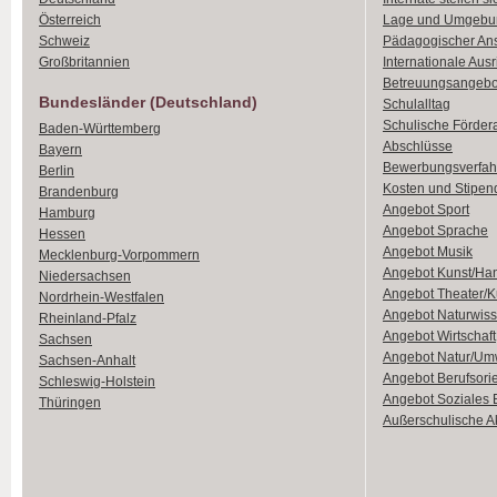
Österreich
Lage und Umgebu
Schweiz
Pädagogischer An
Großbritannien
Internationale Aus
Betreuungsangebo
Bundesländer (Deutschland)
Schulalltag
Schulische Förder
Baden-Württemberg
Abschlüsse
Bayern
Bewerbungsverfah
Berlin
Kosten und Stipen
Brandenburg
Angebot Sport
Hamburg
Angebot Sprache
Hessen
Angebot Musik
Mecklenburg-Vorpommern
Angebot Kunst/Ha
Niedersachsen
Angebot Theater/K
Nordrhein-Westfalen
Angebot Naturwiss
Rheinland-Pfalz
Angebot Wirtschaft
Sachsen
Angebot Natur/Um
Sachsen-Anhalt
Angebot Berufsori
Schleswig-Holstein
Angebot Soziales
Thüringen
Außerschulische Ak