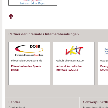
Partner der Internate / Internatsberatungen
eliteschulen-des-sports.de
katholische-internate.de
evange
Eliteschulen des Sports
Verband katholischer
Evang
DOSB
Internate (V.K.I.T.)
Deuts
Länder
Schwerpunktt
Deutschland
Internate stellen si