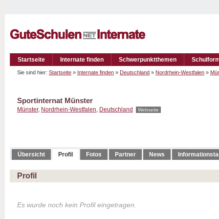
Startseite
Internate finden
Schwerpunktthemen
Schulfor
Sie sind hier:
Startseite
»
Internate finden
»
Deutschland
»
Nordrhein-Westfalen
»
Mün
Sportinternat Münster
Münster
,
Nordrhein-Westfalen
,
Deutschland
Webseite
Übersicht
Profil
Fotos
Partner
News
Informationst
Profil
Es wurde noch kein Profil eingetragen.