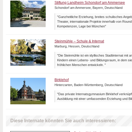
Stiftung Landheim Schondorf am Ammersee
Schondorf am Ammersee, Bayern, Deutschland
"Ganzheitliche Erziehung, breites schulisches Angeb
Theater, internationale Projekte innerhalb von Roun
Kompetenzen, Lage bei München"
Steinmühle – Schule & Internat
Marburg, Hessen, Deutschland
"Die Steinmühle ist ein idyllisches Stadtinternat mit 
Kindern einen Lebens- und Bildungsraum, in dem sie
fröhlichen Menschen entwickeln. "
Birklehof
Hinterzarten, Baden-Württemberg, Deutschland
"Das private Internatsgymnasium Birklehof verknüpf
Ausbildung mit einer umfassenden Erziehung und Bil
Diese Internate könnten Sie auch interessieren: