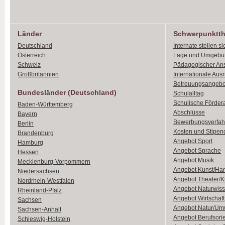
Länder
Schwerpunktt
Deutschland
Internate stellen si
Österreich
Lage und Umgebu
Schweiz
Pädagogischer An
Großbritannien
Internationale Aus
Betreuungsangebo
Bundesländer (Deutschland)
Schulalltag
Schulische Förder
Baden-Württemberg
Abschlüsse
Bayern
Bewerbungsverfah
Berlin
Kosten und Stipen
Brandenburg
Angebot Sport
Hamburg
Angebot Sprache
Hessen
Angebot Musik
Mecklenburg-Vorpommern
Angebot Kunst/Ha
Niedersachsen
Angebot Theater/K
Nordrhein-Westfalen
Angebot Naturwiss
Rheinland-Pfalz
Angebot Wirtschaft
Sachsen
Angebot Natur/Um
Sachsen-Anhalt
Angebot Berufsori
Schleswig-Holstein