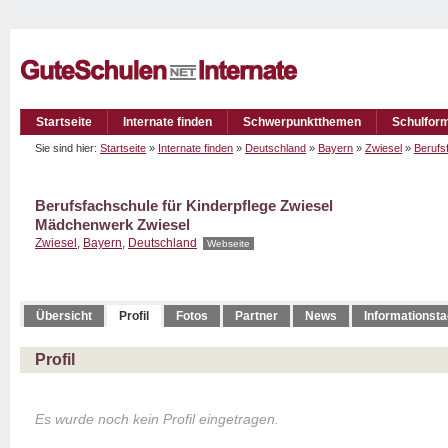
Startseite
Internate finden
Schwerpunktthemen
Schulfor
Sie sind hier:
Startseite
»
Internate finden
»
Deutschland
»
Bayern
»
Zwiesel
»
Berufs
Berufsfachschule für Kinderpflege Zwiesel
Mädchenwerk Zwiesel
Zwiesel
,
Bayern
,
Deutschland
Webseite
Übersicht
Profil
Fotos
Partner
News
Informationst
Profil
Es wurde noch kein Profil eingetragen.