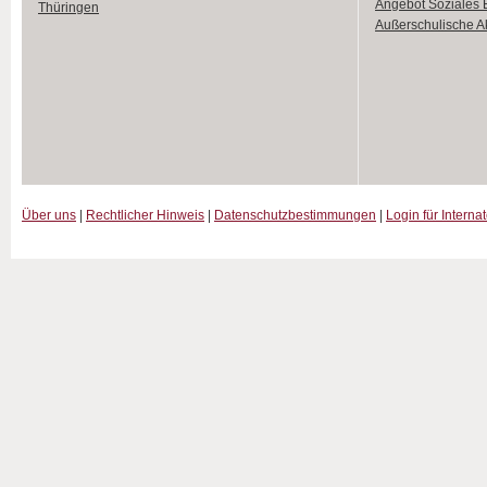
Angebot Soziales
Thüringen
Außerschulische Ak
Über uns
|
Rechtlicher Hinweis
|
Datenschutzbestimmungen
|
Login für Interna