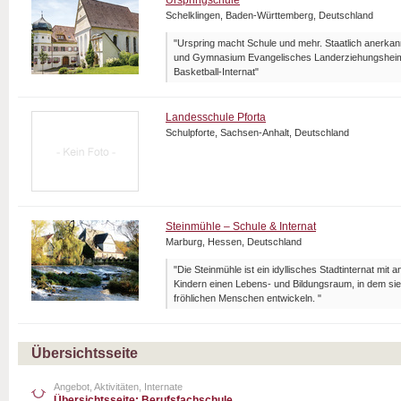
Urspringschule
Schelklingen, Baden-Württemberg, Deutschland
"Urspring macht Schule und mehr. Staatlich anerka
und Gymnasium Evangelisches Landerziehungsheim 
Basketball-Internat"
Landesschule Pforta
Schulpforte, Sachsen-Anhalt, Deutschland
Steinmühle – Schule & Internat
Marburg, Hessen, Deutschland
"Die Steinmühle ist ein idyllisches Stadtinternat mit 
Kindern einen Lebens- und Bildungsraum, in dem sie
fröhlichen Menschen entwickeln. "
Übersichtsseite
Angebot, Aktivitäten, Internate
Übersichtsseite: Berufsfachschule