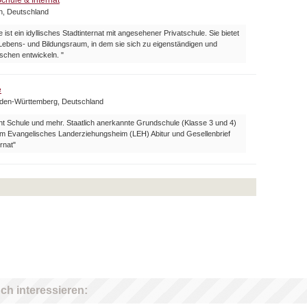
chule & Internat
n, Deutschland
 ist ein idyllisches Stadtinternat mit angesehener Privatschule. Sie bietet
Lebens- und Bildungsraum, in dem sie sich zu eigenständigen und
schen entwickeln. "
e
aden-Württemberg, Deutschland
t Schule und mehr. Staatlich anerkannte Grundschule (Klasse 3 und 4)
 Evangelisches Landerziehungsheim (LEH) Abitur und Gesellenbrief
rnat"
ch interessieren: