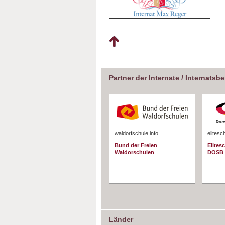
Partner der Internate / Internatsb
waldorfschule.info
elitesc
Bund der Freien
Elites
Waldorschulen
DOSB
Länder