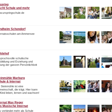
spring
cht Schule und mehr
w.urspringschule.de
ndheim Schondorf
ternatsschulen am Ammersee
rklehof
pruchsvolle schulische
bildung und Erziehung und
dung der ganzen Persönlichkeit
einmühle Marburg
hule & Internat
 Steinmühle ist eine
einschaft, die trägt. Hier kann
 Kind leben, lernen und wachsen!
ternat Max Reger
s Musische Internat
 verbindet mehr als Schule