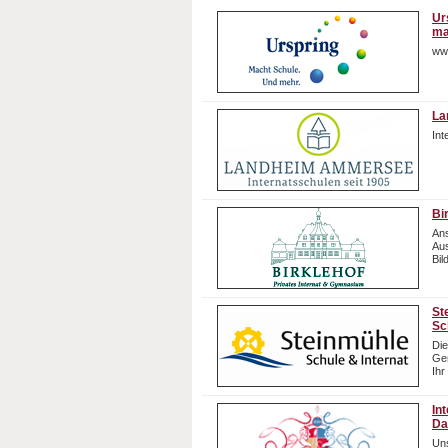
Ur
ma
ww
La
In
Bi
Ans
Aus
Bil
St
Sc
Die
Gem
Ihr
In
Da
Uns