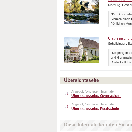
Steinmühle – S
Marburg, Hesse
"Die Steinmühle
Kindern einen 
fröhlichen Men
Urspringschul
Schelklingen, B
"Urspring mach
und Gymnasium
Basketball-Inte
Übersichtsseite
Angebot, Aktivitäten, Internate
Übersichtsseite: Gymnasium
Angebot, Aktivitäten, Internate
Übersichtsseite: Realschule
Diese Internate könnten Sie au