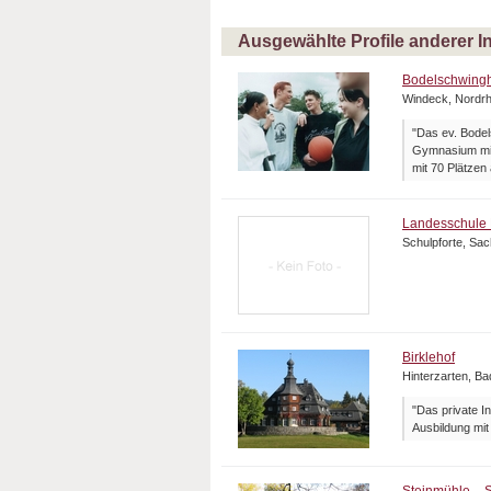
Ausgewählte Profile anderer I
Bodelschwing
Windeck, Nordrh
"Das ev. Bode
Gymnasium mit 
mit 70 Plätzen
Landesschule 
Schulpforte, Sa
Birklehof
Hinterzarten, B
"Das private I
Ausbildung mit