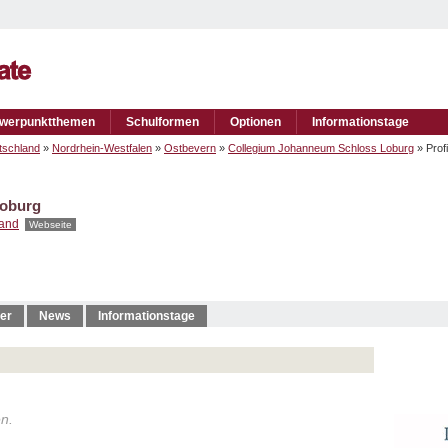
werpunktthemen
Schulformen
Optionen
Informationstage
tschland
»
Nordrhein-Westfalen
»
Ostbevern
»
Collegium Johanneum Schloss Loburg
» Prof
Loburg
land
Webseite
er
News
Informationstage
en.