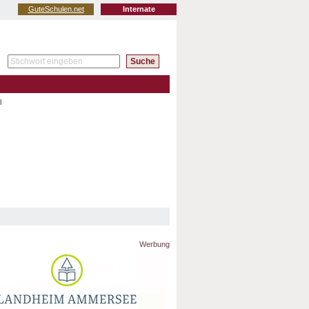
GuteSchulen.net
Internate
il
Werbung