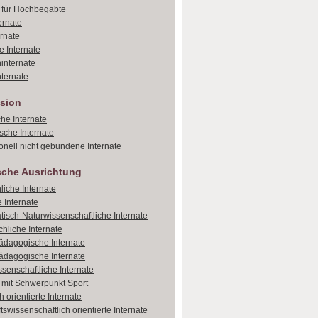
e für Hochbegabte
ernate
ernate
e Internate
internate
ternate
sion
che Internate
sche Internate
onell nicht gebundene Internate
sche Ausrichtung
liche Internate
 Internate
isch-Naturwissenschaftliche Internate
hliche Internate
dagogische Internate
dagogische Internate
ssenschaftliche Internate
e mit Schwerpunkt Sport
 orientierte Internate
tswissenschaftlich orientierte Internate