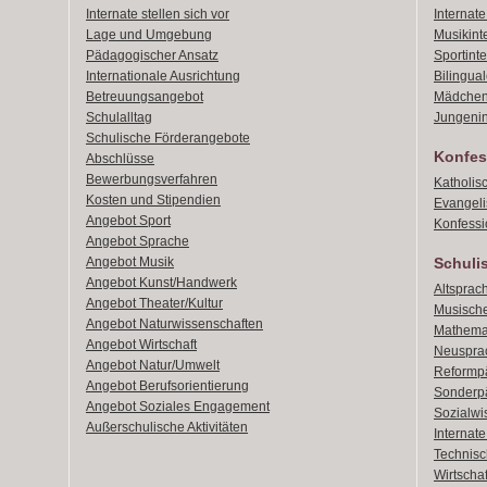
Internate stellen sich vor
Internat
Lage und Umgebung
Musikint
Pädagogischer Ansatz
Sportint
Internationale Ausrichtung
Bilingual
Betreuungsangebot
Mädchen
Schulalltag
Jungenin
Schulische Förderangebote
Konfes
Abschlüsse
Bewerbungsverfahren
Katholis
Kosten und Stipendien
Evangeli
Angebot Sport
Konfessi
Angebot Sprache
Angebot Musik
Schuli
Angebot Kunst/Handwerk
Altsprach
Angebot Theater/Kultur
Musische
Angebot Naturwissenschaften
Mathemat
Angebot Wirtschaft
Neusprac
Angebot Natur/Umwelt
Reformpä
Angebot Berufsorientierung
Sonderpä
Angebot Soziales Engagement
Sozialwi
Außerschulische Aktivitäten
Internat
Technisch
Wirtschaf