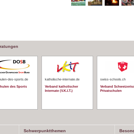
eratungen
hulen-des-sports.de
katholische-internate.de
swiss-schools.ch
chulen des Sports
Verband katholischer
Verband Schweizeris
Internate (V.K.I.T.)
Privatschulen
Schwerpunktthemen
Besond