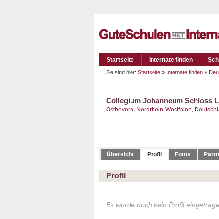
Startseite
Internate finden
Sch
Sie sind hier:
Startseite
»
Internate finden
»
Deu
Collegium Johanneum Schloss 
Ostbevern
,
Nordrhein-Westfalen
,
Deutsch
Übersicht
Profil
Fotos
Partn
Profil
Es wurde noch kein Profil eingetrag