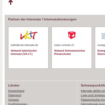
Partner der Internate / Internatsberatungen
katholische-internate.de
swiss-schools.ch
evange
Verband katholischer
Verband Schweizerischer
Evang
Internate (V.K.I.T.)
Privatschulen
Deuts
Länder
Schwerpunktt
Deutschland
Internate stellen si
Österreich
Lage und Umgebu
Schweiz
Pädagogischer An
Großbritannien
Internationale Aus