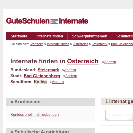
Startseite
Internate finden
Schwerpunktthemen
Schulfor
Sie sind hier:
Startseite
»
Internate finden
»
Österreich
»
Steiermark
»
Bad Gleichenb
Internate finden in
Österreich
»
Ändern
Bundesland:
Steiermark
»
Ändern
Stadt:
Bad Gleichenberg
»
Ändern
Schulform:
Kolleg
»
Ändern
1 Internat 
» Konfession
Konfessionell nicht gebunden
» Schulische Ausrichtung