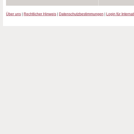
Über uns
|
Rechtlicher Hinweis
|
Datenschutzbestimmungen
|
Login für Interna