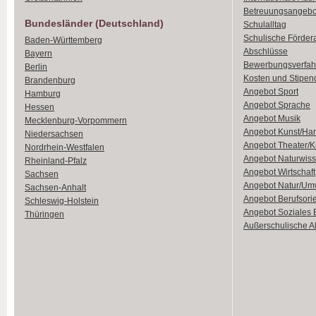
Betreuungsangebo
Bundesländer (Deutschland)
Schulalltag
Schulische Förder
Baden-Württemberg
Abschlüsse
Bayern
Bewerbungsverfah
Berlin
Kosten und Stipen
Brandenburg
Angebot Sport
Hamburg
Angebot Sprache
Hessen
Angebot Musik
Mecklenburg-Vorpommern
Angebot Kunst/Ha
Niedersachsen
Angebot Theater/K
Nordrhein-Westfalen
Angebot Naturwiss
Rheinland-Pfalz
Angebot Wirtschaft
Sachsen
Angebot Natur/Um
Sachsen-Anhalt
Angebot Berufsori
Schleswig-Holstein
Angebot Soziales
Thüringen
Außerschulische Ak