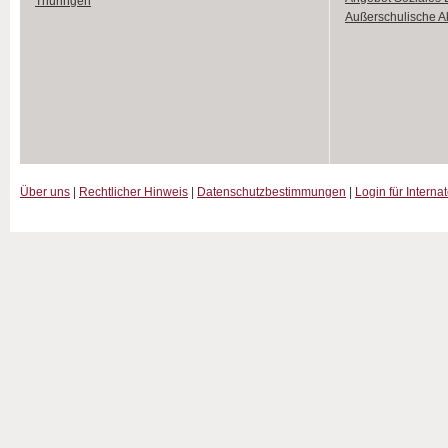
Thüringen
Außerschulische Ak
Über uns
|
Rechtlicher Hinweis
|
Datenschutzbestimmungen
|
Login für Interna