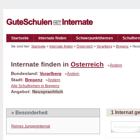
Startseite
Internate finden
Schwerpunktthemen
Schulfor
Sie sind hier:
Startseite
»
Internate finden
»
Österreich
»
Vorarlberg
»
Bregenz
» Neus
Internate finden in
Österreich
»
Ändern
Bundesland:
Vorarlberg
»
Ändern
Stadt:
Bregenz
»
Ändern
Alle Schulformen in Bregenz
Angebot:
Neusprachlich
1 Internat 
» Besonderheit
Reines Jungeninternat