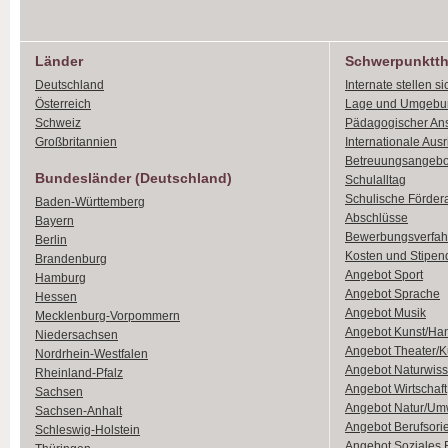
Länder
Schwerpunktt
Deutschland
Internate stellen si
Österreich
Lage und Umgebu
Schweiz
Pädagogischer An
Großbritannien
Internationale Aus
Betreuungsangebo
Bundesländer (Deutschland)
Schulalltag
Schulische Förder
Baden-Württemberg
Abschlüsse
Bayern
Bewerbungsverfah
Berlin
Kosten und Stipen
Brandenburg
Angebot Sport
Hamburg
Angebot Sprache
Hessen
Angebot Musik
Mecklenburg-Vorpommern
Angebot Kunst/Ha
Niedersachsen
Angebot Theater/K
Nordrhein-Westfalen
Angebot Naturwiss
Rheinland-Pfalz
Angebot Wirtschaft
Sachsen
Angebot Natur/Um
Sachsen-Anhalt
Angebot Berufsori
Schleswig-Holstein
Angebot Soziales