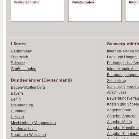
Waldorschulen
Privatschulen
Intern
Länder
Schwerpunktt
Deutschland
Internate stellen si
Österreich
Lage und Umgebu
Schweiz
Pädagogischer An
Großbritannien
Internationale Aus
Betreuungsangebo
Bundesländer (Deutschland)
Schulalltag
Schulische Förder
Baden-Württemberg
Abschlüsse
Bayern
Bewerbungsverfah
Berlin
Kosten und Stipen
Brandenburg
Angebot Sport
Hamburg
Angebot Sprache
Hessen
Angebot Musik
Mecklenburg-Vorpommern
Angebot Kunst/Ha
Niedersachsen
Angebot Theater/K
Nordrhein-Westfalen