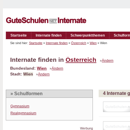
Startseite
Internate finden
Schwerpunktthemen
Schulfor
Sie sind hier:
Startseite
»
Internate finden
»
Österreich
»
Wien
» Wien
Internate finden in
Österreich
»
Ändern
Bundesland:
Wien
»
Ändern
Stadt:
Wien
»
Ändern
4 Internate
» Schulformen
Gymnasium
Realgymnasium
Werbung