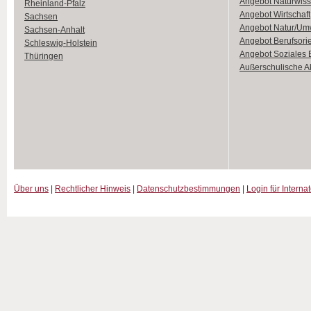
Angebot Naturwiss
Rheinland-Pfalz
Angebot Wirtschaft
Sachsen
Angebot Natur/Um
Sachsen-Anhalt
Angebot Berufsori
Schleswig-Holstein
Angebot Soziales
Thüringen
Außerschulische Ak
Über uns
|
Rechtlicher Hinweis
|
Datenschutzbestimmungen
|
Login für Interna