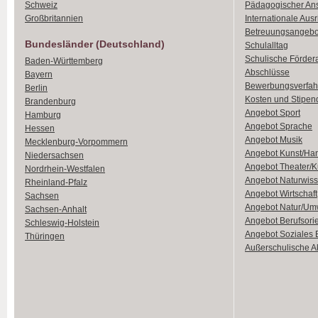
Schweiz
Pädagogischer An
Großbritannien
Internationale Aus
Betreuungsangebo
Bundesländer (Deutschland)
Schulalltag
Schulische Förder
Baden-Württemberg
Abschlüsse
Bayern
Bewerbungsverfah
Berlin
Kosten und Stipen
Brandenburg
Angebot Sport
Hamburg
Angebot Sprache
Hessen
Angebot Musik
Mecklenburg-Vorpommern
Angebot Kunst/Ha
Niedersachsen
Angebot Theater/K
Nordrhein-Westfalen
Angebot Naturwiss
Rheinland-Pfalz
Angebot Wirtschaft
Sachsen
Angebot Natur/Um
Sachsen-Anhalt
Angebot Berufsori
Schleswig-Holstein
Angebot Soziales
Thüringen
Außerschulische Ak