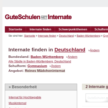
Startseite
Internate finden
Schwerpunktthemen
Schulfor
Sie sind hier:
Startseite
»
Internate finden
»
Deutschland
»
Baden-Württemberg
»
Gym
Internate finden in
Deutschland
»
Ändern
Bundesland:
Baden-Württemberg
»
Ändern
Alle Städte in Baden-Württemberg, Deutschland
Schulform:
Gymnasium
»
Ändern
Angebot:
Reines Mädcheninternat
2 Internate
» Besonderheit
Internat für Hochbegabte
Musikinternat