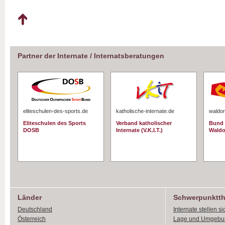
Partner der Internate / Internatsberatungen
eliteschulen-des-sports.de
katholische-internate.de
waldor
Eliteschulen des Sports
Verband katholischer
Bund 
DOSB
Internate (V.K.I.T.)
Waldo
Länder
Schwerpunktt
Deutschland
Internate stellen si
Österreich
Lage und Umgebu