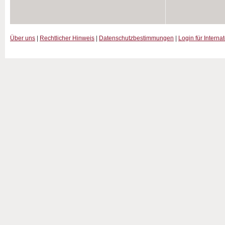
Über uns
|
Rechtlicher Hinweis
|
Datenschutzbestimmungen
|
Login für Interna