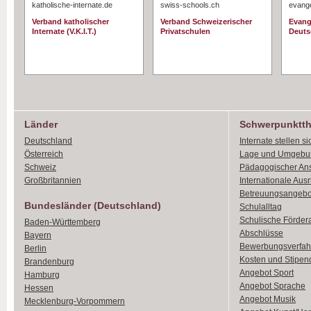
katholische-internate.de
swiss-schools.ch
evange
Verband katholischer
Verband Schweizerischer
Evang
Internate (V.K.I.T.)
Privatschulen
Deuts
Länder
Schwerpunktt
Deutschland
Internate stellen si
Österreich
Lage und Umgebu
Schweiz
Pädagogischer An
Großbritannien
Internationale Aus
Betreuungsangebo
Bundesländer (Deutschland)
Schulalltag
Schulische Förder
Baden-Württemberg
Abschlüsse
Bayern
Bewerbungsverfah
Berlin
Kosten und Stipen
Brandenburg
Angebot Sport
Hamburg
Angebot Sprache
Hessen
Angebot Musik
Mecklenburg-Vorpommern