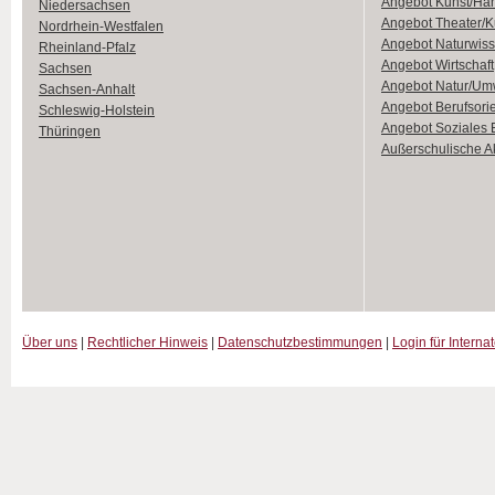
Angebot Kunst/Ha
Niedersachsen
Angebot Theater/K
Nordrhein-Westfalen
Angebot Naturwiss
Rheinland-Pfalz
Angebot Wirtschaft
Sachsen
Angebot Natur/Um
Sachsen-Anhalt
Angebot Berufsori
Schleswig-Holstein
Angebot Soziales
Thüringen
Außerschulische Ak
Über uns
|
Rechtlicher Hinweis
|
Datenschutzbestimmungen
|
Login für Interna