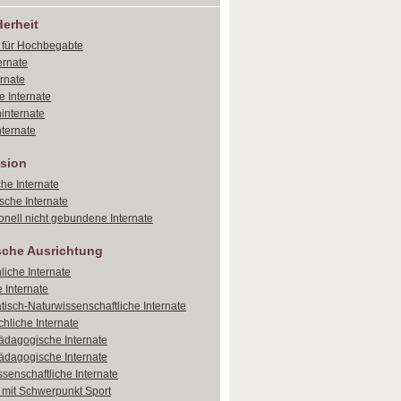
erheit
e für Hochbegabte
ernate
ernate
e Internate
internate
ternate
sion
che Internate
sche Internate
onell nicht gebundene Internate
sche Ausrichtung
liche Internate
 Internate
isch-Naturwissenschaftliche Internate
hliche Internate
dagogische Internate
dagogische Internate
ssenschaftliche Internate
e mit Schwerpunkt Sport