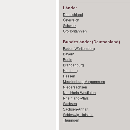
Länder
Deutschland
Österreich
Schweiz
Großbritannien
Bundesländer (Deutschland)
Baden-Württemberg
Bayern
Berlin
Brandenburg
Hamburg
Hessen
Mecklenburg-Vorpommern
Niedersachsen
Nordrhein-Westfalen
Rheinland-Pfalz
Sachsen
Sachsen-Anhalt
Schleswig-Holstein
Thüringen