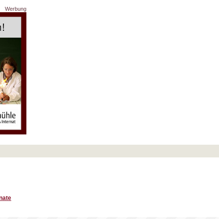
Werbung
nate