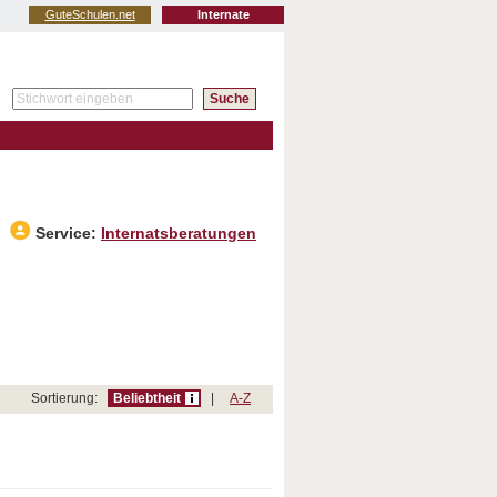
GuteSchulen.net
Internate
Service:
Internatsberatungen
Sortierung:
Beliebtheit
|
A-Z