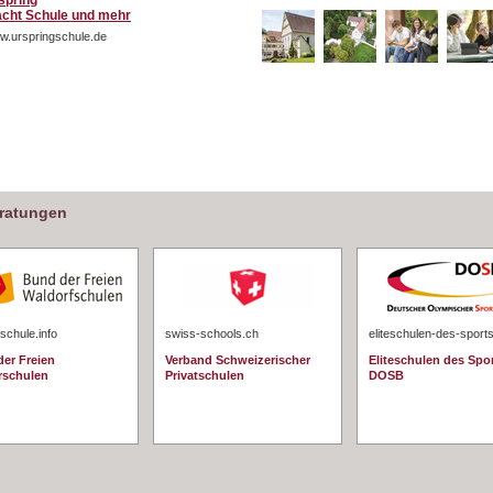
spring
cht Schule und mehr
w.urspringschule.de
eratungen
schule.info
swiss-schools.ch
eliteschulen-des-sport
er Freien
Verband Schweizerischer
Eliteschulen des Spo
rschulen
Privatschulen
DOSB