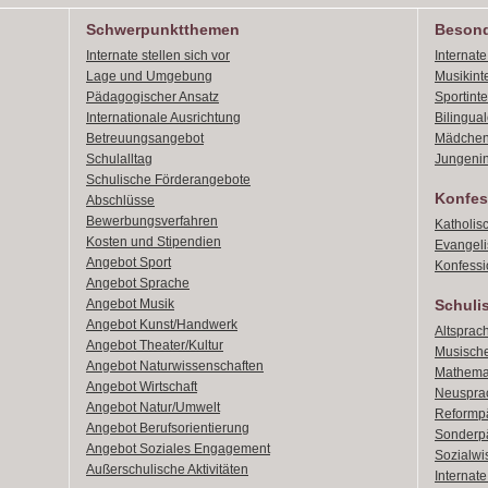
Schwerpunktthemen
Besond
Internate stellen sich vor
Internat
Lage und Umgebung
Musikint
Pädagogischer Ansatz
Sportint
Internationale Ausrichtung
Bilingual
Betreuungsangebot
Mädchen
Schulalltag
Jungenin
Schulische Förderangebote
Konfes
Abschlüsse
Bewerbungsverfahren
Katholis
Kosten und Stipendien
Evangeli
Angebot Sport
Konfessi
Angebot Sprache
Angebot Musik
Schuli
Angebot Kunst/Handwerk
Altsprach
Angebot Theater/Kultur
Musische
Angebot Naturwissenschaften
Mathemat
Angebot Wirtschaft
Neusprac
Angebot Natur/Umwelt
Reformpä
Angebot Berufsorientierung
Sonderpä
Angebot Soziales Engagement
Sozialwi
Außerschulische Aktivitäten
Internat