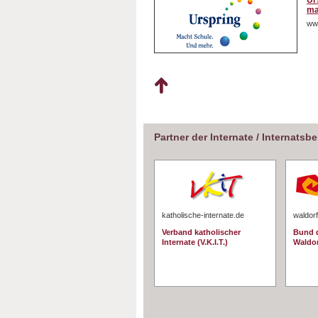
Ur
ma
ww
Partner der Internate / Internatsb
katholische-internate.de
waldorf
Verband katholischer
Bund d
Internate (V.K.I.T.)
Waldo