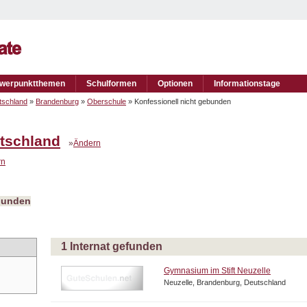
werpunktthemen
Schulformen
Optionen
Informationstage
tschland
»
Brandenburg
»
Oberschule
» Konfessionell nicht gebunden
tschland
»
Ändern
rn
ebunden
1 Internat gefunden
Gymnasium im Stift Neuzelle
Neuzelle, Brandenburg, Deutschland