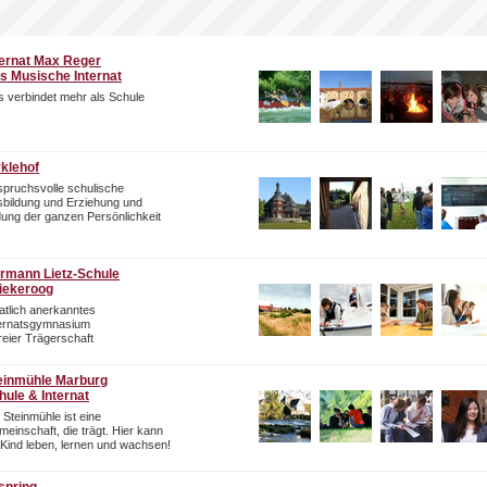
ternat Max Reger
s Musische Internat
 verbindet mehr als Schule
rklehof
pruchsvolle schulische
bildung und Erziehung und
dung der ganzen Persönlichkeit
rmann Lietz-Schule
iekeroog
atlich anerkanntes
ternatsgymnasium
freier Trägerschaft
einmühle Marburg
hule & Internat
 Steinmühle ist eine
einschaft, die trägt. Hier kann
 Kind leben, lernen und wachsen!