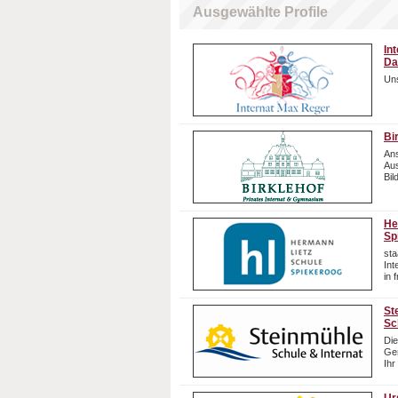
Ausgewählte Profile
In
Da
Uns
Bi
Ans
Aus
Bil
He
Sp
sta
In
in 
St
Sc
Die
Gem
Ihr