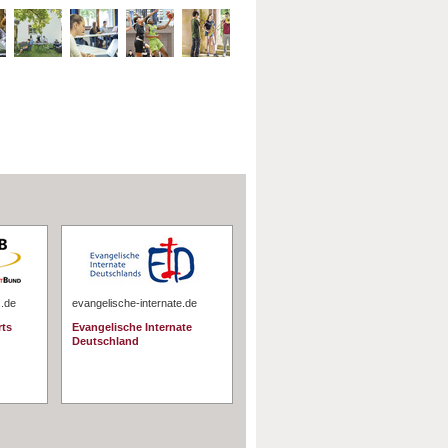
s.de
evangelische-internate.de
rts
Evangelische Internate
Deutschland