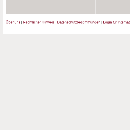
Über uns
|
Rechtlicher Hinweis
|
Datenschutzbestimmungen
|
Login für Interna