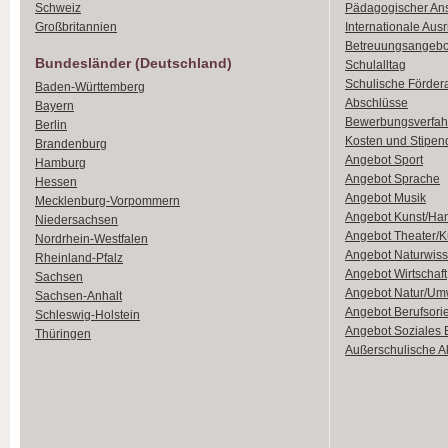
Schweiz
Pädagogischer An
Großbritannien
Internationale Aus
Betreuungsangebo
Bundesländer (Deutschland)
Schulalltag
Schulische Förder
Baden-Württemberg
Abschlüsse
Bayern
Bewerbungsverfah
Berlin
Kosten und Stipen
Brandenburg
Angebot Sport
Hamburg
Angebot Sprache
Hessen
Angebot Musik
Mecklenburg-Vorpommern
Angebot Kunst/Ha
Niedersachsen
Angebot Theater/K
Nordrhein-Westfalen
Angebot Naturwiss
Rheinland-Pfalz
Angebot Wirtschaft
Sachsen
Angebot Natur/Um
Sachsen-Anhalt
Angebot Berufsori
Schleswig-Holstein
Angebot Soziales
Thüringen
Außerschulische Ak