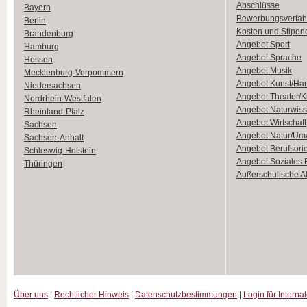
Abschlüsse
Bayern
Bewerbungsverfah
Berlin
Kosten und Stipen
Brandenburg
Angebot Sport
Hamburg
Angebot Sprache
Hessen
Angebot Musik
Mecklenburg-Vorpommern
Angebot Kunst/Ha
Niedersachsen
Angebot Theater/K
Nordrhein-Westfalen
Angebot Naturwiss
Rheinland-Pfalz
Angebot Wirtschaft
Sachsen
Angebot Natur/Um
Sachsen-Anhalt
Angebot Berufsori
Schleswig-Holstein
Angebot Soziales
Thüringen
Außerschulische Ak
Über uns
|
Rechtlicher Hinweis
|
Datenschutzbestimmungen
|
Login für Interna