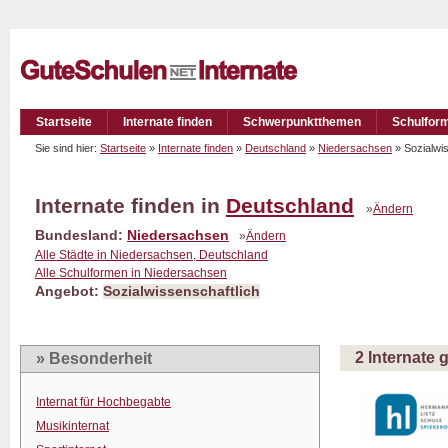
Startseite
Internate finden
Schwerpunktthemen
Schulfor
Sie sind hier:
Startseite
»
Internate finden
»
Deutschland
»
Niedersachsen
» Sozialwi
Internate finden in
Deutschland
»
Ändern
Bundesland:
Niedersachsen
»
Ändern
Alle Städte in Niedersachsen, Deutschland
Alle Schulformen in Niedersachsen
Angebot:
Sozialwissenschaftlich
2 Internate
» Besonderheit
Internat für Hochbegabte
Musikinternat