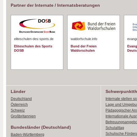
Partner der Internate / Internatsberatungen
eliteschulen-des-sports.de
waldorfschule.info
evange
Eliteschulen des Sports
Bund der Freien
Evang
DOSB
Waldorschulen
Deuts
Länder
Schwerpunktt
Deutschland
Internate stellen si
Österreich
Lage und Umgebu
Schweiz
Pädagogischer An
Großbritannien
Internationale Aus
Betreuungsangebo
Bundesländer (Deutschland)
Schulalltag
Schulische Förder
Baden-Württemberg