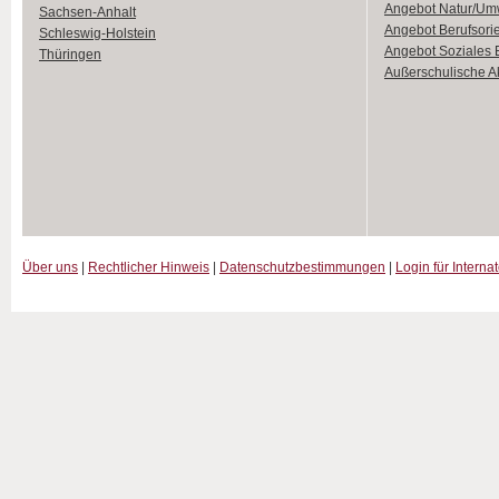
Angebot Natur/Um
Sachsen-Anhalt
Angebot Berufsori
Schleswig-Holstein
Angebot Soziales
Thüringen
Außerschulische Ak
Über uns
|
Rechtlicher Hinweis
|
Datenschutzbestimmungen
|
Login für Interna