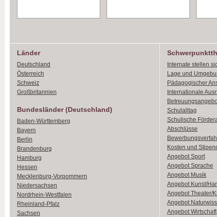
Länder
Schwerpunktt
Deutschland
Internate stellen si
Österreich
Lage und Umgebu
Schweiz
Pädagogischer An
Großbritannien
Internationale Aus
Betreuungsangebo
Bundesländer (Deutschland)
Schulalltag
Schulische Förder
Baden-Württemberg
Abschlüsse
Bayern
Bewerbungsverfah
Berlin
Kosten und Stipen
Brandenburg
Angebot Sport
Hamburg
Angebot Sprache
Hessen
Angebot Musik
Mecklenburg-Vorpommern
Angebot Kunst/Ha
Niedersachsen
Angebot Theater/K
Nordrhein-Westfalen
Angebot Naturwiss
Rheinland-Pfalz
Angebot Wirtschaft
Sachsen