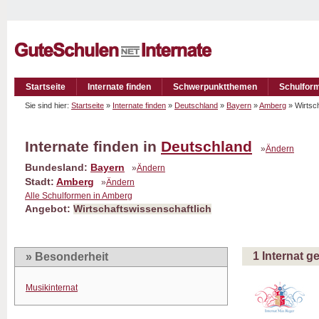
Startseite
Internate finden
Schwerpunktthemen
Schulfor
Sie sind hier:
Startseite
»
Internate finden
»
Deutschland
»
Bayern
»
Amberg
» Wirtsc
Internate finden in
Deutschland
»
Ändern
Bundesland:
Bayern
»
Ändern
Stadt:
Amberg
»
Ändern
Alle Schulformen in Amberg
Angebot:
Wirtschaftswissenschaftlich
1 Internat 
» Besonderheit
Musikinternat