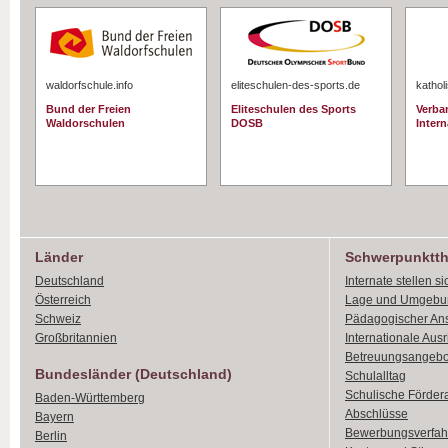
waldorfschule.info
eliteschulen-des-sports.de
kathol
Bund der Freien
Eliteschulen des Sports
Verba
Waldorschulen
DOSB
Intern
Länder
Schwerpunktt
Deutschland
Internate stellen si
Österreich
Lage und Umgebu
Schweiz
Pädagogischer An
Großbritannien
Internationale Aus
Betreuungsangebo
Bundesländer (Deutschland)
Schulalltag
Schulische Förder
Baden-Württemberg
Abschlüsse
Bayern
Bewerbungsverfah
Berlin