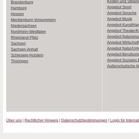
Kosten und Stipen
Brandenburg
Angebot Sport
Hamburg
Angebot Sprache
Hessen
Angebot Musik
Mecklenburg-Vorpommern
Angebot Kunst/Ha
Niedersachsen
Angebot Theater/K
Nordrhein-Westfalen
Angebot Naturwiss
Rheinland-Pfalz
Angebot Wirtschaft
Sachsen
Angebot Natur/Um
Sachsen-Anhalt
Angebot Berufsori
Schleswig-Holstein
Angebot Soziales
Thüringen
Außerschulische Ak
Über uns
|
Rechtlicher Hinweis
|
Datenschutzbestimmungen
|
Login für Interna