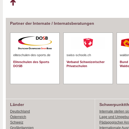
Partner der Internate / Internatsberatungen
eliteschulen-des-sports.de
swiss-schools.ch
waldor
Eliteschulen des Sports
Verband Schweizerischer
Bund 
DOSB
Privatschulen
Waldo
Länder
Schwerpunktt
Deutschland
Internate stellen si
Österreich
Lage und Umgebu
Schweiz
Pädagogischer An
Großbritannien
Internationale Aus