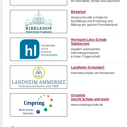
Ihr Kind leben, lernen und wachsen!
Birklehof
Anspruchsvolle schulische
Ausbildung und Erziehung und
Bildung der ganzen Persönlichkeit
Hermann Lietz-Schule
Spiekeroog
staatlich anerkanntes
Internatsgymnasium
in freier Trägerschaft
Landheim Schondorf
Internatsschulen am Ammersee
Urspring
macht Schule und mehr
www.urspringschule.de