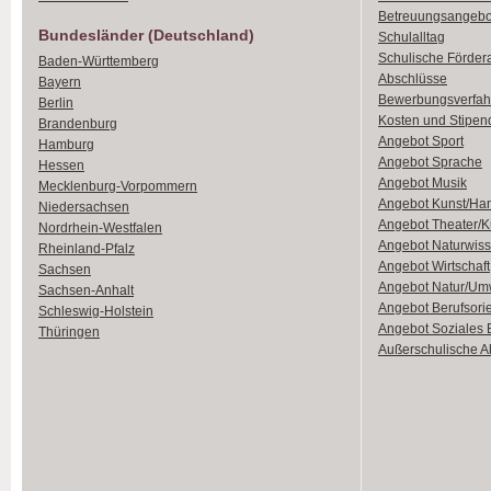
Betreuungsangebo
Bundesländer (Deutschland)
Schulalltag
Schulische Förder
Baden-Württemberg
Abschlüsse
Bayern
Bewerbungsverfah
Berlin
Kosten und Stipen
Brandenburg
Angebot Sport
Hamburg
Angebot Sprache
Hessen
Angebot Musik
Mecklenburg-Vorpommern
Angebot Kunst/Ha
Niedersachsen
Angebot Theater/K
Nordrhein-Westfalen
Angebot Naturwiss
Rheinland-Pfalz
Angebot Wirtschaft
Sachsen
Angebot Natur/Um
Sachsen-Anhalt
Angebot Berufsori
Schleswig-Holstein
Angebot Soziales
Thüringen
Außerschulische Ak