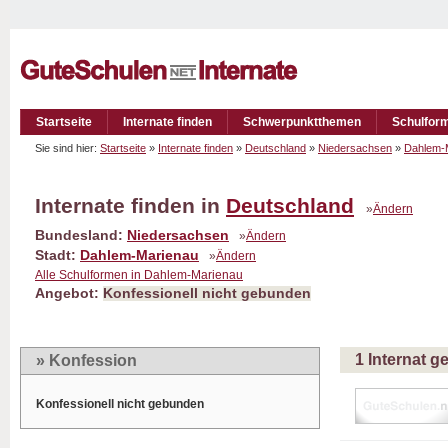
Startseite
Internate finden
Schwerpunktthemen
Schulfor
Sie sind hier:
Startseite
»
Internate finden
»
Deutschland
»
Niedersachsen
»
Dahlem-
Internate finden in
Deutschland
»
Ändern
Bundesland:
Niedersachsen
»
Ändern
Stadt:
Dahlem-Marienau
»
Ändern
Alle Schulformen in Dahlem-Marienau
Angebot:
Konfessionell nicht gebunden
1 Internat 
» Konfession
Konfessionell nicht gebunden