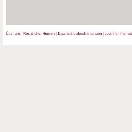
Über uns
|
Rechtlicher Hinweis
|
Datenschutzbestimmungen
|
Login für Interna