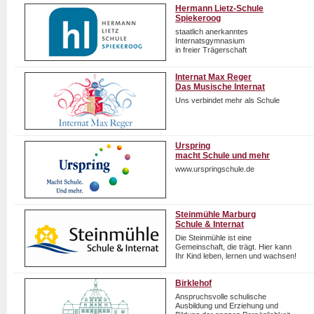
Hermann Lietz-Schule
Spiekeroog
staatlich anerkanntes
Internatsgymnasium
in freier Trägerschaft
Internat Max Reger
Das Musische Internat
Uns verbindet mehr als Schule
Urspring
macht Schule und mehr
www.urspringschule.de
Steinmühle Marburg
Schule & Internat
Die Steinmühle ist eine
Gemeinschaft, die trägt. Hier kann
Ihr Kind leben, lernen und wachsen!
Birklehof
Anspruchsvolle schulische
Ausbildung und Erziehung und