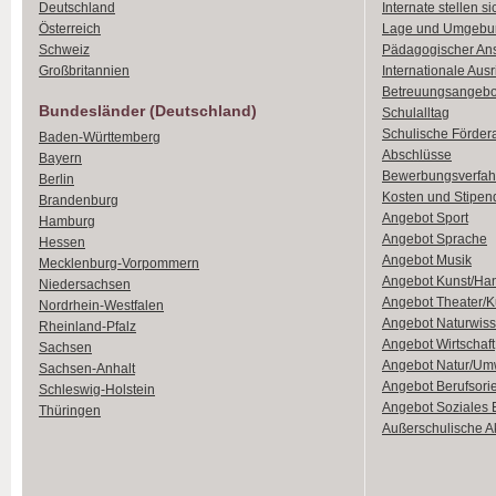
Deutschland
Internate stellen si
Österreich
Lage und Umgebu
Schweiz
Pädagogischer An
Großbritannien
Internationale Aus
Betreuungsangebo
Bundesländer (Deutschland)
Schulalltag
Schulische Förder
Baden-Württemberg
Abschlüsse
Bayern
Bewerbungsverfah
Berlin
Kosten und Stipen
Brandenburg
Angebot Sport
Hamburg
Angebot Sprache
Hessen
Angebot Musik
Mecklenburg-Vorpommern
Angebot Kunst/Ha
Niedersachsen
Angebot Theater/K
Nordrhein-Westfalen
Angebot Naturwiss
Rheinland-Pfalz
Angebot Wirtschaft
Sachsen
Angebot Natur/Um
Sachsen-Anhalt
Angebot Berufsori
Schleswig-Holstein
Angebot Soziales
Thüringen
Außerschulische Ak