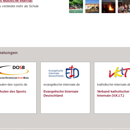
s Musische Internat
 verbindet mehr als Schule
eratungen
hulen-des-sports.de
evangelische-internate.de
katholische-internate.d
chulen des Sports
Evangelische Internate
Verband katholischer
Deutschland
Internate (V.K.I.T.)