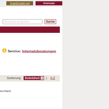
GuteSchulen.net
Internate
Service:
Internatsberatungen
Sortierung:
Beliebtheit
|
A-Z
utschland