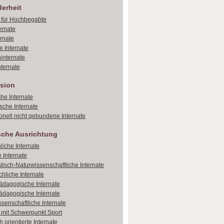
erheit
e für Hochbegabte
ernate
ernate
e Internate
internate
ternate
sion
che Internate
sche Internate
onell nicht gebundene Internate
sche Ausrichtung
liche Internate
 Internate
isch-Naturwissenschaftliche Internate
hliche Internate
dagogische Internate
dagogische Internate
ssenschaftliche Internate
e mit Schwerpunkt Sport
 orientierte Internate