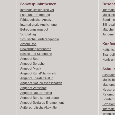
Schwerpunktthemen
Besond
Internate stellen sich vor
Internat
Lage und Umgebung
Musikint
Pädagogischer Ansatz
Sportint
Internationale Ausrichtung
Bilingual
Betreuungsangebot
Mädchen
Schulalltag
Jungenin
Schulische Förderangebote
Konfes
Abschlüsse
Bewerbungsverfahren
Katholis
Kosten und Stipendien
Evangeli
Angebot Sport
Konfessi
Angebot Sprache
Angebot Musik
Schuli
Angebot Kunst/Handwerk
Altsprach
Angebot Theater/Kultur
Musische
Angebot Naturwissenschaften
Mathemat
Angebot Wirtschaft
Neusprac
Angebot Natur/Umwelt
Reformpä
Angebot Berufsorientierung
Sonderpä
Angebot Soziales Engagement
Sozialwi
Außerschulische Aktivitäten
Internat
Technisch