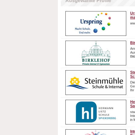
Ausgewählte Profile
Ur
ma
ww
Bi
Ans
Aus
Bil
St
Sc
Die
Gem
Ihr
He
Sp
sta
In
in 
In