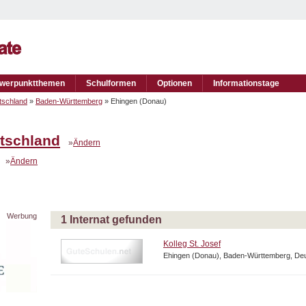
werpunktthemen
Schulformen
Optionen
Informationstage
tschland
»
Baden-Württemberg
» Ehingen (Donau)
tschland
»
Ändern
»
Ändern
Werbung
1 Internat gefunden
Kolleg St. Josef
Ehingen (Donau), Baden-Württemberg, De