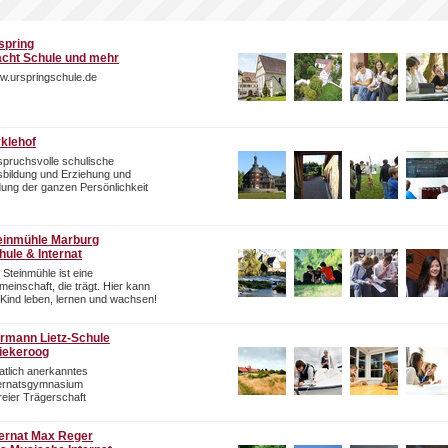
spring
cht Schule und mehr
w.urspringschule.de
rklehof
pruchsvolle schulische
bildung und Erziehung und
dung der ganzen Persönlichkeit
einmühle Marburg
hule & Internat
 Steinmühle ist eine
einschaft, die trägt. Hier kann
 Kind leben, lernen und wachsen!
rmann Lietz-Schule
iekeroog
atlich anerkanntes
ternatsgymnasium
freier Trägerschaft
ternat Max Reger