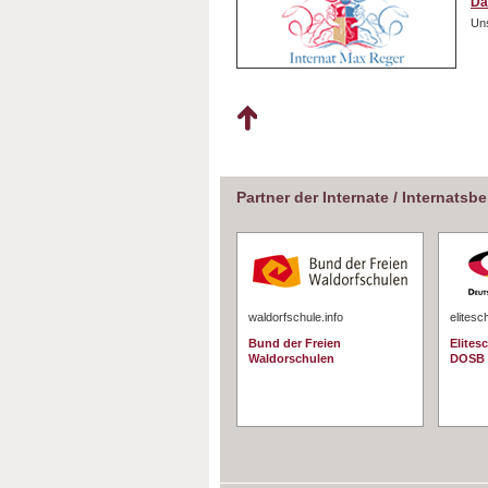
Da
Uns
Partner der Internate / Internatsb
waldorfschule.info
elitesc
Bund der Freien
Elites
Waldorschulen
DOSB