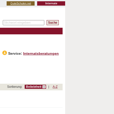
GuteSchulen.net
Internate
Service:
Internatsberatungen
Sortierung:
Beliebtheit
|
A-Z