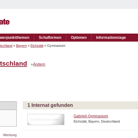
werpunktthemen
Schulformen
Optionen
Informationstage
tschland
»
Bayern
»
Eichstätt
» Gymnasium
tschland
»
Ändern
1 Internat gefunden
Gabrieli-Gymnasium
Eichstätt, Bayern, Deutschland
Werbung