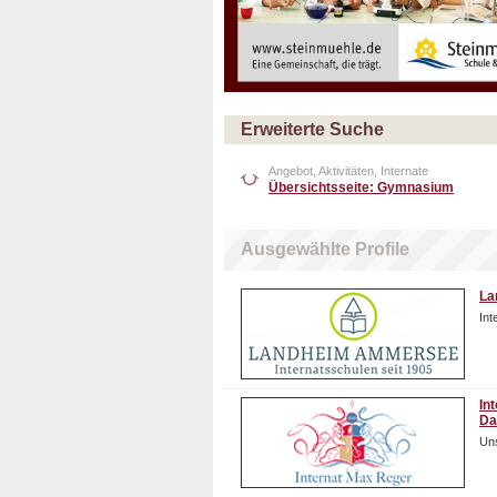
Erweiterte Suche
Angebot, Aktivitäten, Internate
Übersichtsseite: Gymnasium
Ausgewählte Profile
La
In
In
Da
Uns