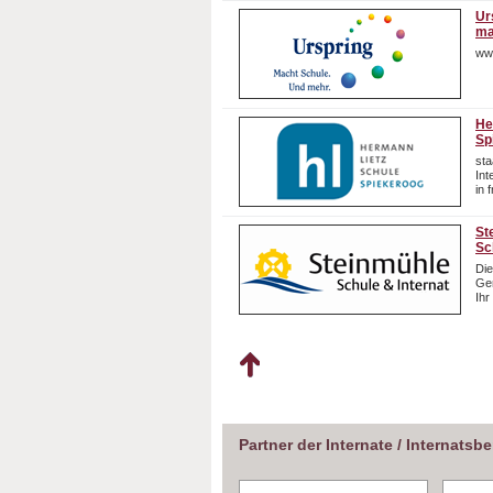
Ur
ma
ww
He
Sp
sta
In
in 
St
Sc
Die
Gem
Ihr
Partner der Internate / Internatsb