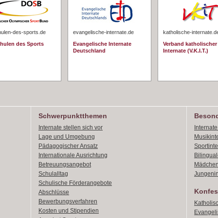
hulen-des-sports.de
evangelische-internate.de
katholische-internate.d
chulen des Sports
Evangelische Internate
Verband katholischer
Deutschland
Internate (V.K.I.T.)
Schwerpunktthemen
Besond
Internate stellen sich vor
Internat
Lage und Umgebung
Musikint
Pädagogischer Ansatz
Sportint
Internationale Ausrichtung
Bilingual
Betreuungsangebot
Mädchen
Schulalltag
Jungenin
Schulische Förderangebote
Konfes
Abschlüsse
Bewerbungsverfahren
Katholis
Kosten und Stipendien
Evangeli