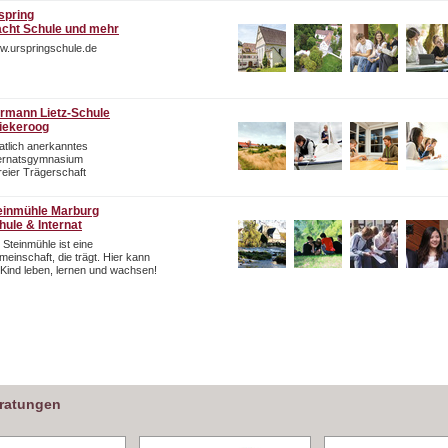
spring
cht Schule und mehr
w.urspringschule.de
rmann Lietz-Schule
iekeroog
atlich anerkanntes
ternatsgymnasium
freier Trägerschaft
einmühle Marburg
hule & Internat
 Steinmühle ist eine
einschaft, die trägt. Hier kann
 Kind leben, lernen und wachsen!
eratungen