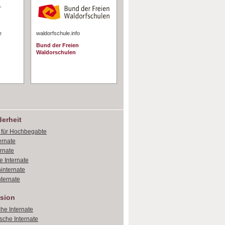
e
waldorfschule.info
Bund der Freien
Waldorschulen
erheit
e für Hochbegabte
ernate
ernate
e Internate
internate
ternate
sion
che Internate
sche Internate