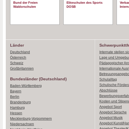
Bund der Freien
Eliteschulen des Sports
Verba
Waldorschulen
DOSB
Intern
Länder
Schwerpunktt
Deutschland
Internate stellen si
Österreich
Lage und Umgebu
Schweiz
Pädagogischer An
Großbritannien
Internationale Aus
Betreuungsangebo
Bundesländer (Deutschland)
Schulalltag
Schulische Förder
Baden-Württemberg
Abschlüsse
Bayern
Bewerbungsverfah
Berlin
Kosten und Stipen
Brandenburg
Angebot Sport
Hamburg
Angebot Sprache
Hessen
Angebot Musik
Mecklenburg-Vorpommern
Angebot Kunst/Ha
Niedersachsen
Angebot Theater/K