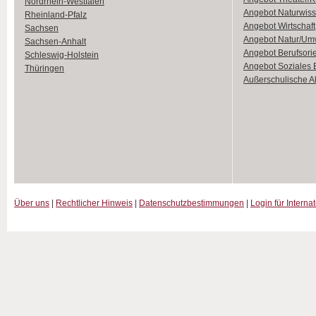
Nordrhein-Westfalen
Angebot Naturwiss
Rheinland-Pfalz
Angebot Wirtschaft
Sachsen
Angebot Natur/Um
Sachsen-Anhalt
Angebot Berufsori
Schleswig-Holstein
Angebot Soziales
Thüringen
Außerschulische Ak
Über uns
|
Rechtlicher Hinweis
|
Datenschutzbestimmungen
|
Login für Interna