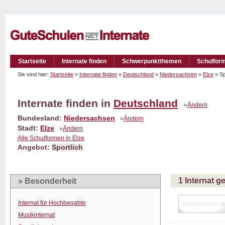
Startseite
Internate finden
Schwerpunktthemen
Schulfor
Sie sind hier:
Startseite
»
Internate finden
»
Deutschland
»
Niedersachsen
»
Elze
» Sp
Internate finden in
Deutschland
»
Ändern
Bundesland:
Niedersachsen
»
Ändern
Stadt:
Elze
»
Ändern
Alle Schulformen in Elze
Angebot:
Sportlich
1 Internat 
» Besonderheit
Internat für Hochbegabte
Musikinternat