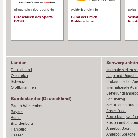
eliteschulen-des-sports.de
waldorfschule.info
swiss-
Eliteschulen des Sports
Bund der Freien
Verba
DOSB
Waldorschulen
Priva
Länder
Schwerpunktt
Deutschland
Internate stellen si
Österreich
Lage und Umgebu
Schweiz
Pädagogischer An
Großbritannien
Internationale Aus
Betreuungsangebo
Bundesländer (Deutschland)
Schulalltag
Schulische Förder
Baden-Württemberg
Abschlüsse
Bayern
Bewerbungsverfah
Berlin
Kosten und Stipen
Brandenburg
Angebot Sport
Hamburg
Angebot Sprache
Hessen