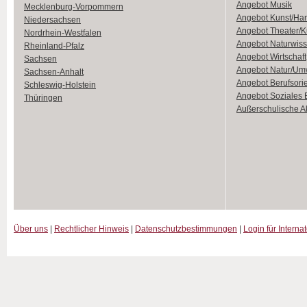
Angebot Musik
Mecklenburg-Vorpommern
Angebot Kunst/Ha
Niedersachsen
Angebot Theater/K
Nordrhein-Westfalen
Angebot Naturwiss
Rheinland-Pfalz
Angebot Wirtschaft
Sachsen
Angebot Natur/Um
Sachsen-Anhalt
Angebot Berufsori
Schleswig-Holstein
Angebot Soziales
Thüringen
Außerschulische Ak
Über uns
|
Rechtlicher Hinweis
|
Datenschutzbestimmungen
|
Login für Interna