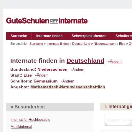
Startseite
Internate finden
Schwerpunktthemen
Schulfor
Sie sind hier:
Startseite
»
Internate finden
»
Deutschland
»
Niedersachsen
»
Elze
»
G
Internate finden in
Deutschland
»
Ändern
Bundesland:
Niedersachsen
»
Ändern
Stadt:
Elze
»
Ändern
Schulform:
Gymnasium
»
Ändern
Angebot:
Mathematisch-Naturwissenschaftlich
1 Internat 
» Besonderheit
Internat für Hochbegabte
Musikinternat